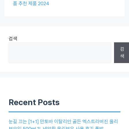
품 추천 제품 2024
검색
검
색
Recent Posts
눈길 끄는 [1+1] 만토바 이탈리안 골든 엑스트라버진 올리
브오일 500ml 1L 냉압착 올리브유 사용 후기 폭발