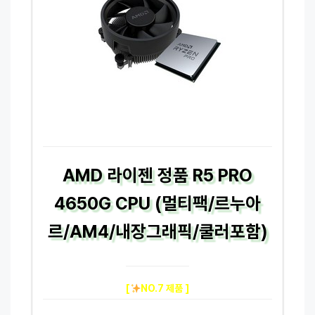
AMD 라이젠 정품 R5 PRO
4650G CPU (멀티팩/르누아
르/AM4/내장그래픽/쿨러포함)
[
NO.7 제품 ]