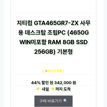
지티컴 GTA465GR7-ZX 사무
용 데스크탑 조립PC (4650G
WIN미포함 RAM 8GB SSD
256GB) 기본형
[
NO.8 제품 ]
44%
할인 된
342,000 원
내일
까지
도착
구매 바로가기