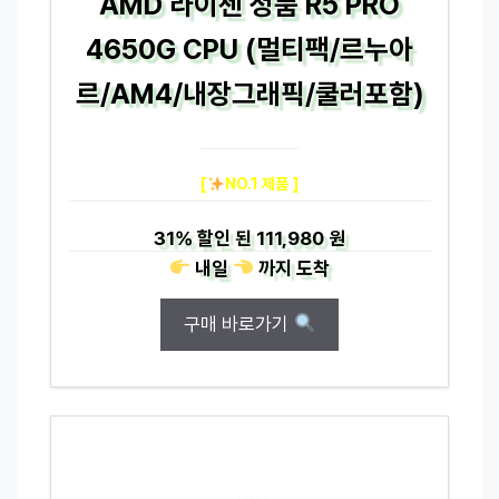
AMD 라이젠 정품 R5 PRO
4650G CPU (멀티팩/르누아
르/AM4/내장그래픽/쿨러포함)
[
NO.1 제품 ]
31%
할인 된
111,980 원
내일
까지
도착
구매 바로가기