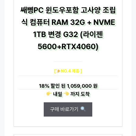
쌔삥PC 윈도우포함 고사양 조립
식 컴퓨터 RAM 32G + NVME
1TB 변경 G32 (라이젠
5600+RTX4060)
[
NO.4 제품 ]
18%
할인 된
1,059,000 원
내일
까지
도착
구매 바로가기