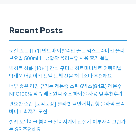
Recent Posts
눈길 끄는 [1+1] 만토바 이탈리안 골든 엑스트라버진 올리
브오일 500ml 1L 냉압착 올리브유 사용 후기 폭발
빅히트 상품 [10+1] 간식 구디백 하트미니세트 어린이날
답례품 어린이집 생일 단체 선물 해피소마 추천해요
너무 좋은 리얼 유기농 레몬즙 스틱 6박스(84포) 레몬수
NFC100% 착즙 레몬원액 주스 하이볼 사용 및 추천후기
필요한 순간 [도착보장] 젤리캣 국민애착인형 블라썸 크림
버니 L 최저가 도전
셀럽 모달이불 봄이불 알러지케어 간절기 이부자리 그린가
든 SS 추천해요