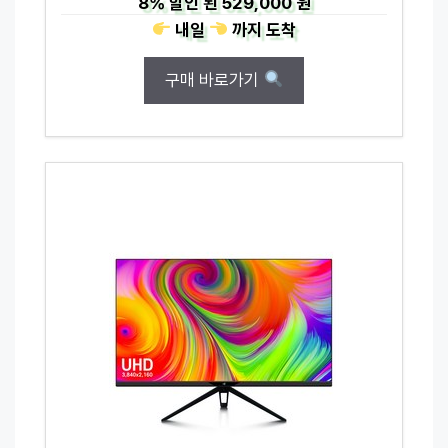
8%
할인 된
529,000 원
내일
까지
도착
구매 바로가기