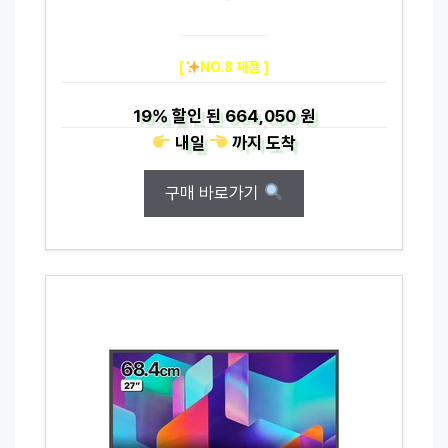
[
NO.8 제품 ]
19%
할인 된
664,050 원
내일
까지
도착
구매 바로가기