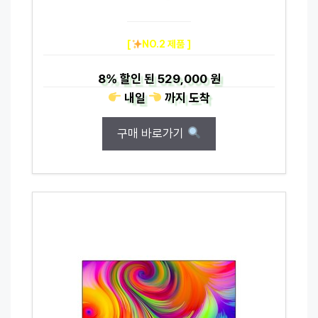
[
NO.2 제품 ]
8%
할인 된
529,000 원
내일
까지
도착
구매 바로가기