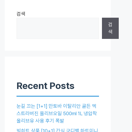
검색
검
색
Recent Posts
눈길 끄는 [1+1] 만토바 이탈리안 골든 엑
스트라버진 올리브오일 500ml 1L 냉압착
올리브유 사용 후기 폭발
빅히트 상품 [10+1] 간식 구디백 하트미니