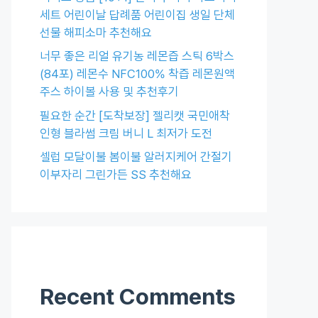
세트 어린이날 답례품 어린이집 생일 단체
선물 해피소마 추천해요
너무 좋은 리얼 유기농 레몬즙 스틱 6박스
(84포) 레몬수 NFC100% 착즙 레몬원액
주스 하이볼 사용 및 추천후기
필요한 순간 [도착보장] 젤리캣 국민애착
인형 블라썸 크림 버니 L 최저가 도전
셀럽 모달이불 봄이불 알러지케어 간절기
이부자리 그린가든 SS 추천해요
Recent Comments