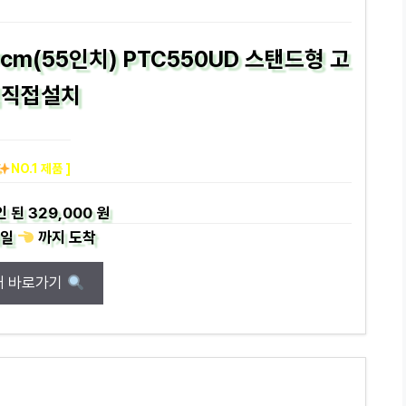
.7cm(55인치) PTC550UD 스탠드형 고
객직접설치
NO.1 제품 ]
인 된
329,000 원
일
까지
도착
매 바로가기