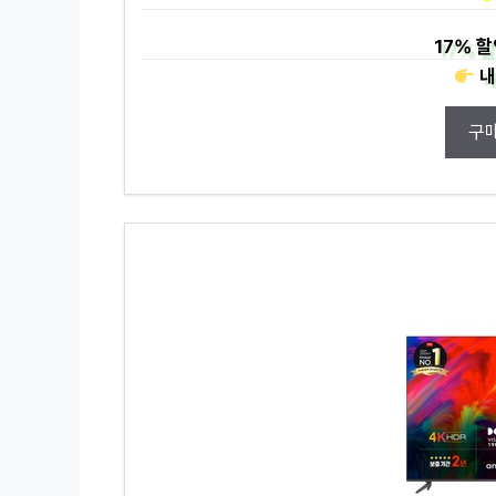
17%
할
내
구