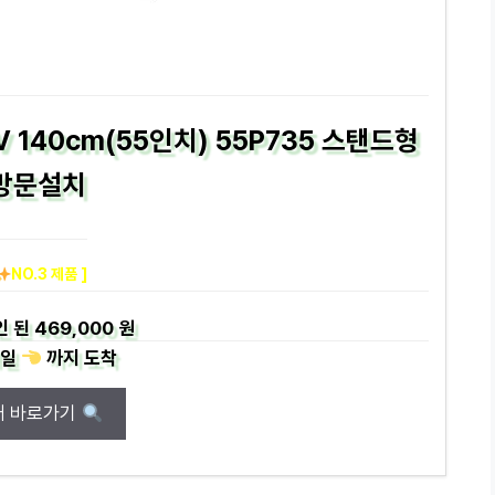
V 140cm(55인치) 55P735 스탠드형
방문설치
NO.3 제품 ]
인 된
469,000 원
일
까지
도착
매 바로가기