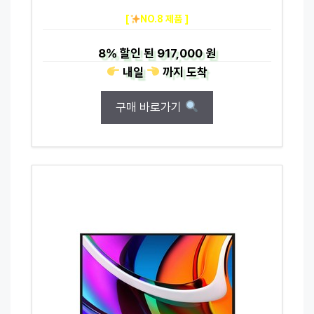
[
NO.8 제품 ]
8%
할인 된
917,000 원
내일
까지
도착
구매 바로가기