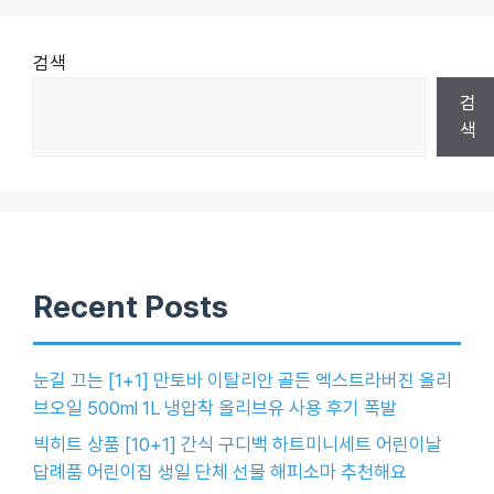
검색
검
색
Recent Posts
눈길 끄는 [1+1] 만토바 이탈리안 골든 엑스트라버진 올리
브오일 500ml 1L 냉압착 올리브유 사용 후기 폭발
빅히트 상품 [10+1] 간식 구디백 하트미니세트 어린이날
답례품 어린이집 생일 단체 선물 해피소마 추천해요