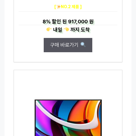
[
NO.2 제품 ]
8%
할인 된
917,000 원
내일
까지
도착
구매 바로가기