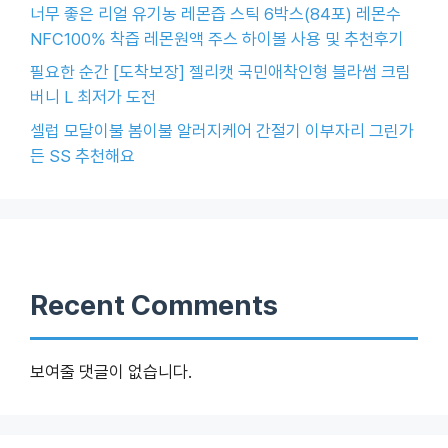
너무 좋은 리얼 유기농 레몬즙 스틱 6박스(84포) 레몬수
NFC100% 착즙 레몬원액 주스 하이볼 사용 및 추천후기
필요한 순간 [도착보장] 젤리캣 국민애착인형 블라썸 크림
버니 L 최저가 도전
셀럽 모달이불 봄이불 알러지케어 간절기 이부자리 그린가
든 SS 추천해요
Recent Comments
보여줄 댓글이 없습니다.