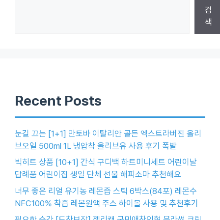
검
색
Recent Posts
눈길 끄는 [1+1] 만토바 이탈리안 골든 엑스트라버진 올리
브오일 500ml 1L 냉압착 올리브유 사용 후기 폭발
빅히트 상품 [10+1] 간식 구디백 하트미니세트 어린이날
답례품 어린이집 생일 단체 선물 해피소마 추천해요
너무 좋은 리얼 유기농 레몬즙 스틱 6박스(84포) 레몬수
NFC100% 착즙 레몬원액 주스 하이볼 사용 및 추천후기
필요한 순간 [도착보장] 젤리캣 국민애착인형 블라썸 크림