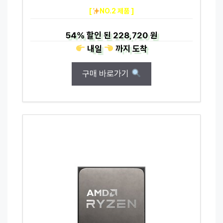
[
NO.2 제품 ]
54%
할인 된
228,720 원
내일
까지
도착
구매 바로가기