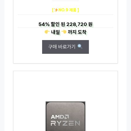
[
NO.9 제품 ]
54%
할인 된
228,720 원
내일
까지
도착
구매 바로가기