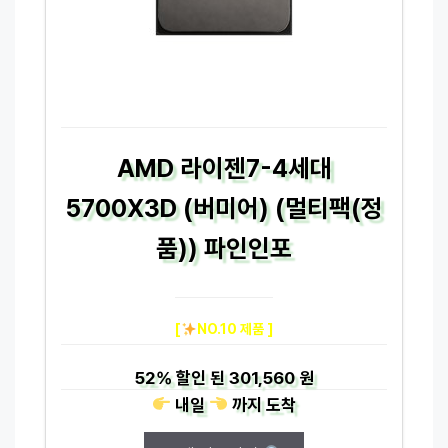
AMD 라이젠7-4세대
5700X3D (버미어) (멀티팩(정
품)) 파인인포
[
NO.10 제품 ]
52%
할인 된
301,560 원
내일
까지
도착