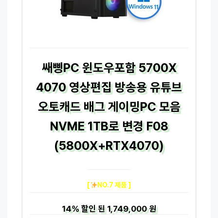
쌔삥PC 윈도우포함 5700X
4070 영상편집 방송용 유튜브
오토캐드 배그 게이밍PC 모음
NVME 1TB로 변경 F08
(5800X+RTX4070)
[
NO.7 제품 ]
14%
할인 된
1,749,000 원