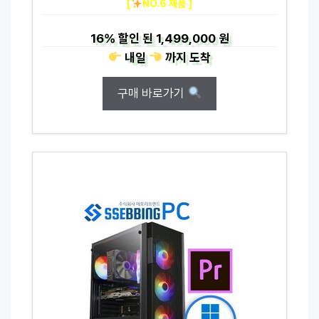
[
NO.6 제품 ]
16%
할인 된
1,499,000 원
내일
까지
도착
구매 바로가기