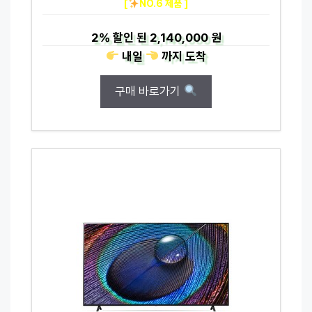
[
NO.6 제품 ]
2%
할인 된
2,140,000 원
내일
까지
도착
구매 바로가기