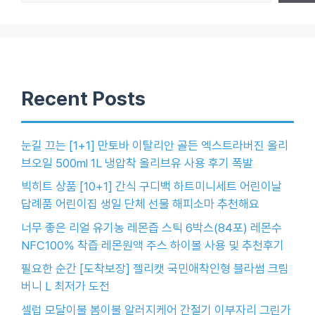
Recent Posts
눈길 끄는 [1+1] 만토바 이탈리안 골든 엑스트라버진 올리
브오일 500ml 1L 냉압착 올리브유 사용 후기 폭발
빅히트 상품 [10+1] 간식 구디백 하트미니세트 어린이날
답례품 어린이집 생일 단체 선물 해피소마 추천해요
너무 좋은 리얼 유기농 레몬즙 스틱 6박스(84포) 레몬수
NFC100% 착즙 레몬원액 주스 하이볼 사용 및 추천후기
필요한 순간 [도착보장] 젤리캣 국민애착인형 블라썸 크림
버니 L 최저가 도전
셀럽 모달이불 봄이불 알러지케어 간절기 이부자리 그린가