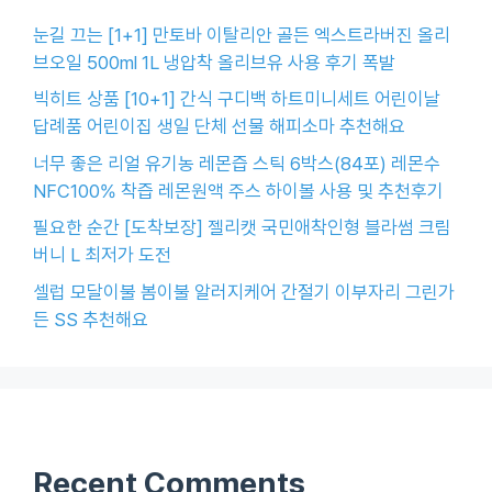
눈길 끄는 [1+1] 만토바 이탈리안 골든 엑스트라버진 올리
브오일 500ml 1L 냉압착 올리브유 사용 후기 폭발
빅히트 상품 [10+1] 간식 구디백 하트미니세트 어린이날
답례품 어린이집 생일 단체 선물 해피소마 추천해요
너무 좋은 리얼 유기농 레몬즙 스틱 6박스(84포) 레몬수
NFC100% 착즙 레몬원액 주스 하이볼 사용 및 추천후기
필요한 순간 [도착보장] 젤리캣 국민애착인형 블라썸 크림
버니 L 최저가 도전
셀럽 모달이불 봄이불 알러지케어 간절기 이부자리 그린가
든 SS 추천해요
Recent Comments