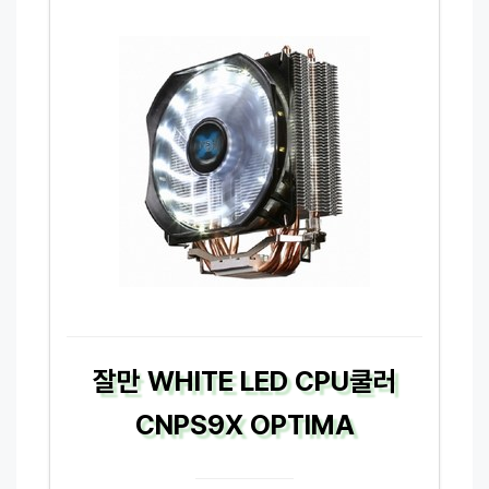
잘만 WHITE LED CPU쿨러
CNPS9X OPTIMA