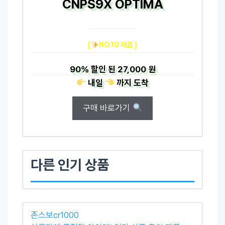
CNPS9X OPTIMA
[
NO.10 제품 ]
90%
할인 된
27,000 원
내일
까지
도착
구매 바로가기
다른 인기 상품
존스보cr1000