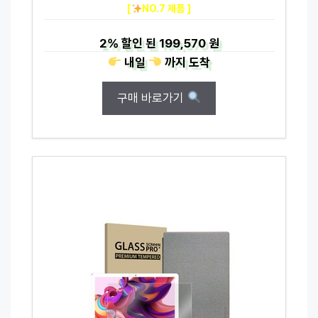
[
NO.7 제품 ]
2%
할인 된
199,570 원
내일
까지
도착
구매 바로가기