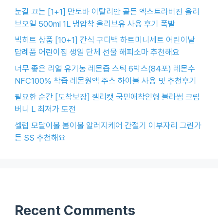
눈길 끄는 [1+1] 만토바 이탈리안 골든 엑스트라버진 올리
브오일 500ml 1L 냉압착 올리브유 사용 후기 폭발
빅히트 상품 [10+1] 간식 구디백 하트미니세트 어린이날
답례품 어린이집 생일 단체 선물 해피소마 추천해요
너무 좋은 리얼 유기농 레몬즙 스틱 6박스(84포) 레몬수
NFC100% 착즙 레몬원액 주스 하이볼 사용 및 추천후기
필요한 순간 [도착보장] 젤리캣 국민애착인형 블라썸 크림
버니 L 최저가 도전
셀럽 모달이불 봄이불 알러지케어 간절기 이부자리 그린가
든 SS 추천해요
Recent Comments