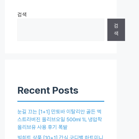
검색
검
색
Recent Posts
눈길 끄는 [1+1] 만토바 이탈리안 골든 엑
스트라버진 올리브오일 500ml 1L 냉압착
올리브유 사용 후기 폭발
빅히트 상품 [10+1] 간식 구디백 하트미니