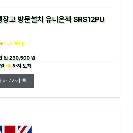
 냉장고 방문설치 유니온잭 SRS12PU
NO.1 제품 ]
인 된
250,500 원
일
까지
도착
매 바로가기