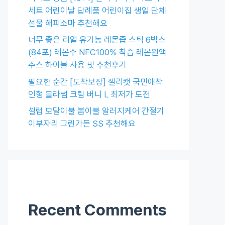
세트 어린이날 답례품 어린이집 생일 단체
선물 해피소마 추천해요
너무 좋은 리얼 유기농 레몬즙 스틱 6박스
(84포) 레몬수 NFC100% 착즙 레몬원액
주스 하이볼 사용 및 추천후기
필요한 순간 [도착보장] 젤리캣 국민애착
인형 블라썸 크림 버니 L 최저가 도전
셀럽 모달이불 봄이불 알러지케어 간절기
이부자리 그린가든 SS 추천해요
Recent Comments