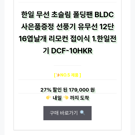
한일 무선 초슬림 폴딩팬 BLDC
사은품증정 선풍기 유무선 12단
16엽날개 리모컨 접이식 1.한일전
기 DCF-10HKR
[
NO.5 제품 ]
27%
할인 된
179,000 원
내일
까지
도착
구매 바로가기