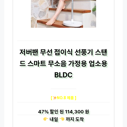
저버팬 무선 접이식 선풍기 스탠
드 스마트 무소음 가정용 업소용
BLDC
[
NO.8 제품 ]
47%
할인 된
114,300 원
내일
까지
도착