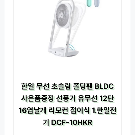
한일 무선 초슬림 폴딩팬 BLDC
사은품증정 선풍기 유무선 12단
16엽날개 리모컨 접이식 1.한일전
기 DCF-10HKR