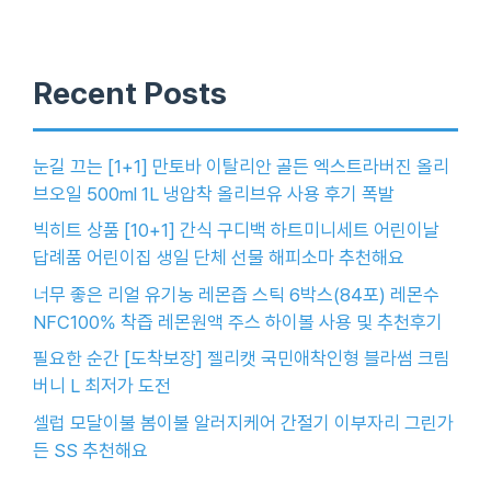
Recent Posts
눈길 끄는 [1+1] 만토바 이탈리안 골든 엑스트라버진 올리
브오일 500ml 1L 냉압착 올리브유 사용 후기 폭발
빅히트 상품 [10+1] 간식 구디백 하트미니세트 어린이날
답례품 어린이집 생일 단체 선물 해피소마 추천해요
너무 좋은 리얼 유기농 레몬즙 스틱 6박스(84포) 레몬수
NFC100% 착즙 레몬원액 주스 하이볼 사용 및 추천후기
필요한 순간 [도착보장] 젤리캣 국민애착인형 블라썸 크림
버니 L 최저가 도전
셀럽 모달이불 봄이불 알러지케어 간절기 이부자리 그린가
든 SS 추천해요