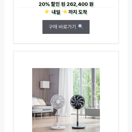
20%
할인 된
262,400 원
내일
까지
도착
구매 바로가기