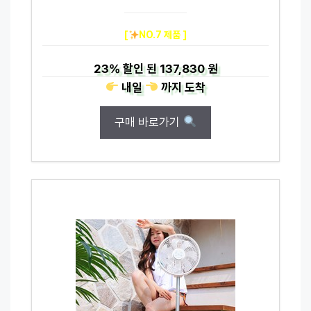
[
NO.7 제품 ]
23%
할인 된
137,830 원
내일
까지
도착
구매 바로가기