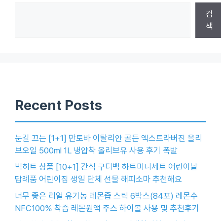
검
색
Recent Posts
눈길 끄는 [1+1] 만토바 이탈리안 골든 엑스트라버진 올리
브오일 500ml 1L 냉압착 올리브유 사용 후기 폭발
빅히트 상품 [10+1] 간식 구디백 하트미니세트 어린이날
답례품 어린이집 생일 단체 선물 해피소마 추천해요
너무 좋은 리얼 유기농 레몬즙 스틱 6박스(84포) 레몬수
NFC100% 착즙 레몬원액 주스 하이볼 사용 및 추천후기