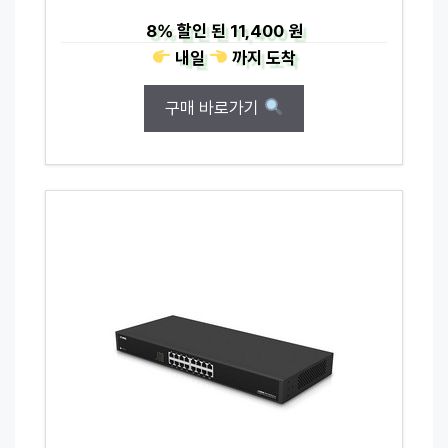
8%
할인 된
11,400 원
내일
까지
도착
구매 바로가기