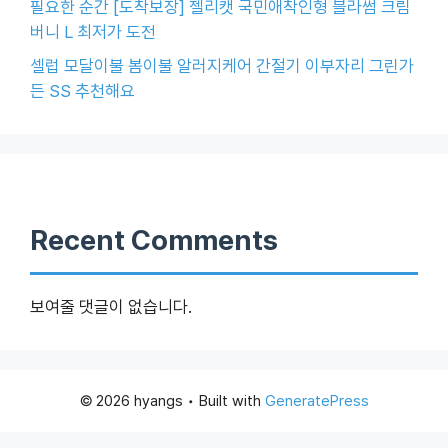
필요한 순간 [도착보장] 젤리캣 국민애착인형 블라썸 크림
버니 L 최저가 도전
셀럽 모달이불 봄이불 알러지케어 간절기 이부자리 그린가
든 SS 추천해요
Recent Comments
보여줄 댓글이 없습니다.
© 2026 hyangs
• Built with
GeneratePress