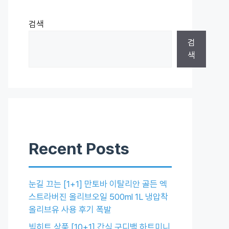
검색
검
색
Recent Posts
눈길 끄는 [1+1] 만토바 이탈리안 골든 엑
스트라버진 올리브오일 500ml 1L 냉압착
올리브유 사용 후기 폭발
빅히트 상품 [10+1] 간식 구디백 하트미니