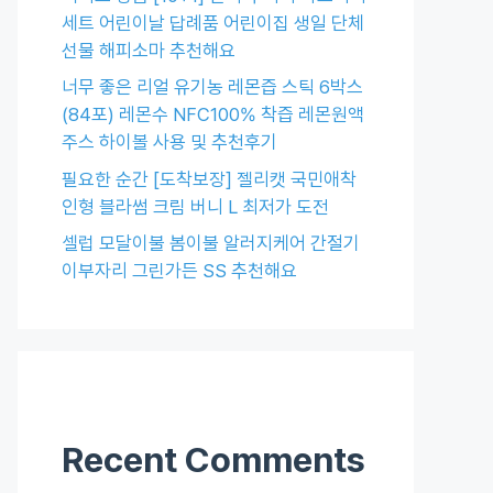
세트 어린이날 답례품 어린이집 생일 단체
선물 해피소마 추천해요
너무 좋은 리얼 유기농 레몬즙 스틱 6박스
(84포) 레몬수 NFC100% 착즙 레몬원액
주스 하이볼 사용 및 추천후기
필요한 순간 [도착보장] 젤리캣 국민애착
인형 블라썸 크림 버니 L 최저가 도전
셀럽 모달이불 봄이불 알러지케어 간절기
이부자리 그린가든 SS 추천해요
Recent Comments