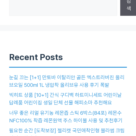
검
색
Recent Posts
눈길 끄는 [1+1] 만토바 이탈리안 골든 엑스트라버진 올리
브오일 500ml 1L 냉압착 올리브유 사용 후기 폭발
빅히트 상품 [10+1] 간식 구디백 하트미니세트 어린이날
답례품 어린이집 생일 단체 선물 해피소마 추천해요
너무 좋은 리얼 유기농 레몬즙 스틱 6박스(84포) 레몬수
NFC100% 착즙 레몬원액 주스 하이볼 사용 및 추천후기
필요한 순간 [도착보장] 젤리캣 국민애착인형 블라썸 크림