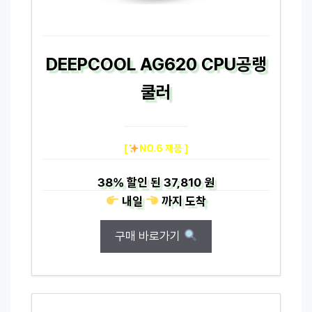
DEEPCOOL AG620 CPU공랭
쿨러
[
NO.6 제품 ]
38%
할인 된
37,810 원
내일
까지
도착
구매 바로가기