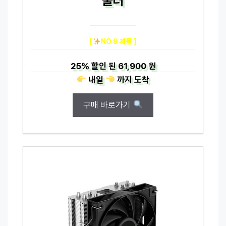
쿨러
[
NO.9 제품 ]
25%
할인 된
61,900 원
내일
까지
도착
구매 바로가기