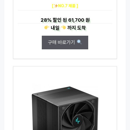
[
NO.7 제품 ]
28%
할인 된
61,700 원
내일
까지
도착
구매 바로가기