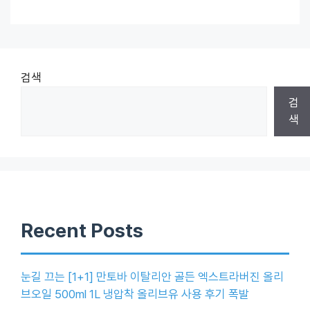
검색
검
색
Recent Posts
눈길 끄는 [1+1] 만토바 이탈리안 골든 엑스트라버진 올리
브오일 500ml 1L 냉압착 올리브유 사용 후기 폭발