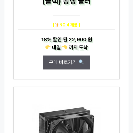
(블랙) 공랭 쿨러
[
NO.4 제품 ]
18%
할인 된
22,900 원
내일
까지
도착
구매 바로가기