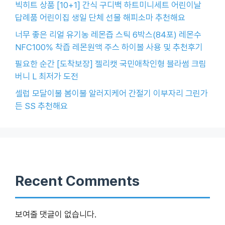
빅히트 상품 [10+1] 간식 구디백 하트미니세트 어린이날
답례품 어린이집 생일 단체 선물 해피소마 추천해요
너무 좋은 리얼 유기농 레몬즙 스틱 6박스(84포) 레몬수
NFC100% 착즙 레몬원액 주스 하이볼 사용 및 추천후기
필요한 순간 [도착보장] 젤리캣 국민애착인형 블라썸 크림
버니 L 최저가 도전
셀럽 모달이불 봄이불 알러지케어 간절기 이부자리 그린가
든 SS 추천해요
Recent Comments
보여줄 댓글이 없습니다.