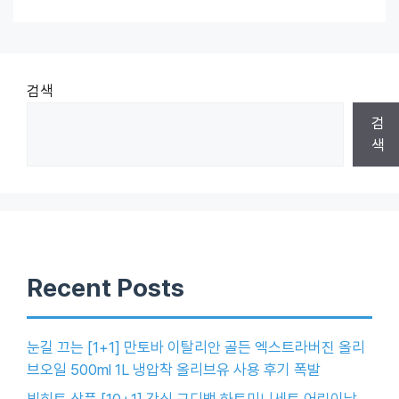
검색
검
색
Recent Posts
눈길 끄는 [1+1] 만토바 이탈리안 골든 엑스트라버진 올리
브오일 500ml 1L 냉압착 올리브유 사용 후기 폭발