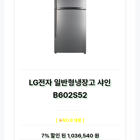
LG전자 일반형냉장고 샤인
B602S52
[
NO.8 제품 ]
7%
할인 된
1,036,540 원