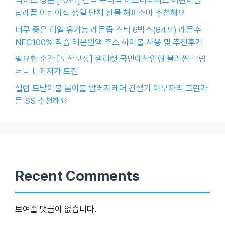
빅히트 상품 [10+1] 간식 구디백 하트미니세트 어린이날
답례품 어린이집 생일 단체 선물 해피소마 추천해요
너무 좋은 리얼 유기농 레몬즙 스틱 6박스(84포) 레몬수
NFC100% 착즙 레몬원액 주스 하이볼 사용 및 추천후기
필요한 순간 [도착보장] 젤리캣 국민애착인형 블라썸 크림
버니 L 최저가 도전
셀럽 모달이불 봄이불 알러지케어 간절기 이부자리 그린가
든 SS 추천해요
Recent Comments
보여줄 댓글이 없습니다.