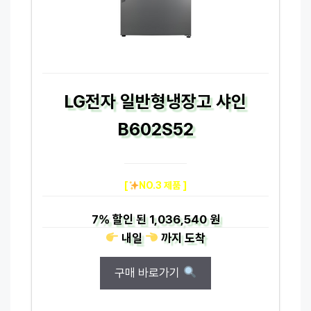
LG전자 일반형냉장고 샤인
B602S52
[
NO.3 제품 ]
7%
할인 된
1,036,540 원
내일
까지
도착
구매 바로가기