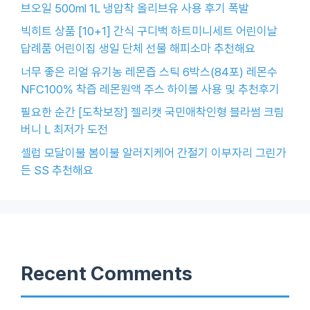
브오일 500ml 1L 냉압착 올리브유 사용 후기 폭발
빅히트 상품 [10+1] 간식 구디백 하트미니세트 어린이날
답례품 어린이집 생일 단체 선물 해피소마 추천해요
너무 좋은 리얼 유기농 레몬즙 스틱 6박스(84포) 레몬수
NFC100% 착즙 레몬원액 주스 하이볼 사용 및 추천후기
필요한 순간 [도착보장] 젤리캣 국민애착인형 블라썸 크림
버니 L 최저가 도전
셀럽 모달이불 봄이불 알러지케어 간절기 이부자리 그린가
든 SS 추천해요
Recent Comments