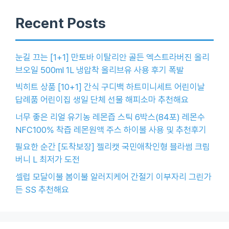
Recent Posts
눈길 끄는 [1+1] 만토바 이탈리안 골든 엑스트라버진 올리
브오일 500ml 1L 냉압착 올리브유 사용 후기 폭발
빅히트 상품 [10+1] 간식 구디백 하트미니세트 어린이날
답례품 어린이집 생일 단체 선물 해피소마 추천해요
너무 좋은 리얼 유기농 레몬즙 스틱 6박스(84포) 레몬수
NFC100% 착즙 레몬원액 주스 하이볼 사용 및 추천후기
필요한 순간 [도착보장] 젤리캣 국민애착인형 블라썸 크림
버니 L 최저가 도전
셀럽 모달이불 봄이불 알러지케어 간절기 이부자리 그린가
든 SS 추천해요