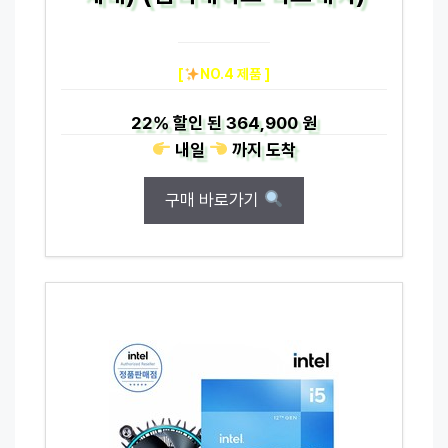
[
NO.4 제품 ]
22%
할인 된
364,900 원
내일
까지
도착
구매 바로가기