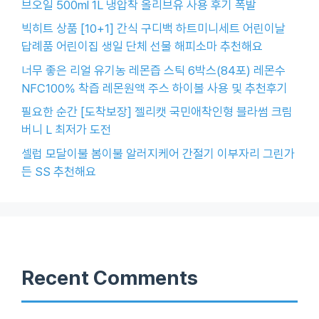
브오일 500ml 1L 냉압착 올리브유 사용 후기 폭발
빅히트 상품 [10+1] 간식 구디백 하트미니세트 어린이날
답례품 어린이집 생일 단체 선물 해피소마 추천해요
너무 좋은 리얼 유기농 레몬즙 스틱 6박스(84포) 레몬수
NFC100% 착즙 레몬원액 주스 하이볼 사용 및 추천후기
필요한 순간 [도착보장] 젤리캣 국민애착인형 블라썸 크림
버니 L 최저가 도전
셀럽 모달이불 봄이불 알러지케어 간절기 이부자리 그린가
든 SS 추천해요
Recent Comments