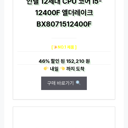
인텔 12세대 CPU 코어 i5-
12400F 엘더레이크
BX8071512400F
[
NO.1 제품 ]
46%
할인 된
152,210 원
내일
까지
도착
구매 바로가기