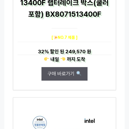
13400F 랩터레이크 박스(쿨러
포함) BX8071513400F
[
NO.7 제품 ]
32%
할인 된
249,570 원
내일
까지
도착
구매 바로가기