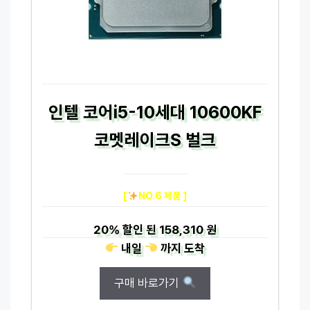
인텔 코어i5-10세대 10600KF
코멧레이크S 벌크
[
NO.6 제품 ]
20%
할인 된
158,310 원
내일
까지
도착
구매 바로가기