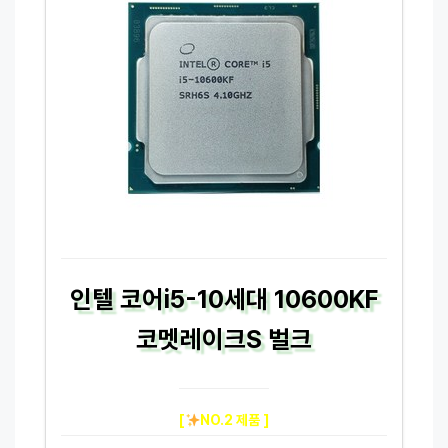
인텔 코어i5-10세대 10600KF
코멧레이크S 벌크
[
NO.2 제품 ]