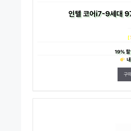
인텔 코어i7-9세대 9
[
19%
할
내
구