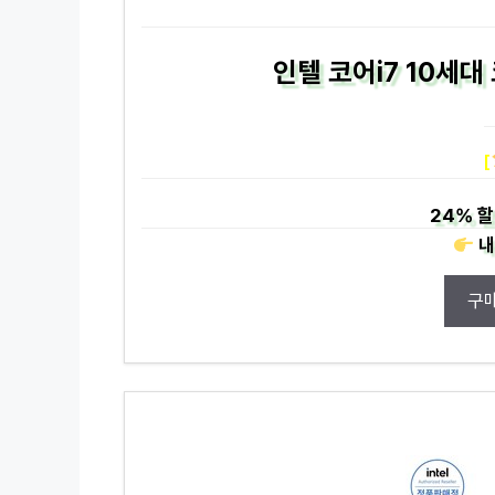
인텔 코어i7 10세대
[
24%
할
내
구