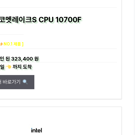
 코멧레이크S CPU 10700F
NO.1 제품 ]
인 된
323,400 원
일
까지
도착
매 바로가기