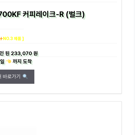
700KF 커피레이크-R (벌크)
NO.3 제품 ]
인 된
233,070 원
일
까지
도착
매 바로가기