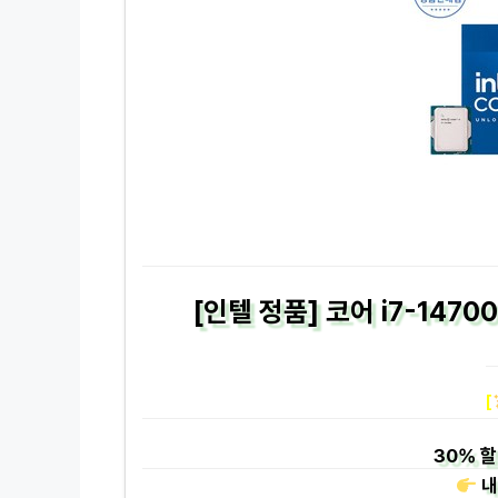
[인텔 정품] 코어 i7-147
[
30%
할
내