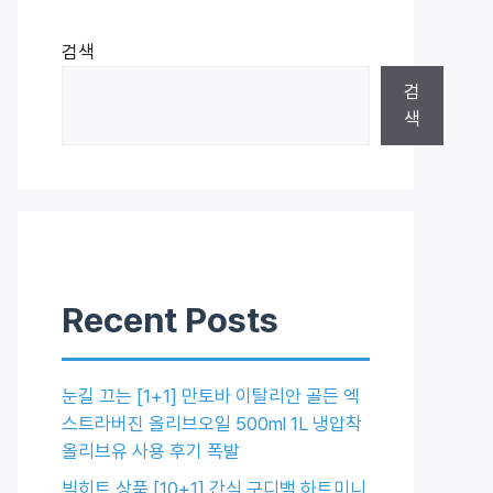
검색
검
색
Recent Posts
눈길 끄는 [1+1] 만토바 이탈리안 골든 엑
스트라버진 올리브오일 500ml 1L 냉압착
올리브유 사용 후기 폭발
빅히트 상품 [10+1] 간식 구디백 하트미니