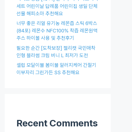
세트 어린이날 답례품 어린이집 생일 단체
선물 해피소마 추천해요
너무 좋은 리얼 유기농 레몬즙 스틱 6박스
(84포) 레몬수 NFC100% 착즙 레몬원액
주스 하이볼 사용 및 추천후기
필요한 순간 [도착보장] 젤리캣 국민애착
인형 블라썸 크림 버니 L 최저가 도전
셀럽 모달이불 봄이불 알러지케어 간절기
이부자리 그린가든 SS 추천해요
Recent Comments