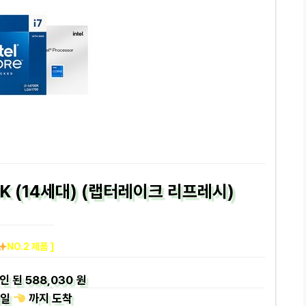
00K (14세대) (랩터레이크 리프레시)
NO.2 제품 ]
인 된
588,030 원
일
까지
도착