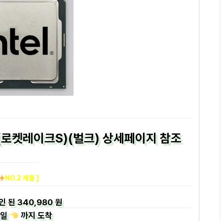
K (로켓레이크S)(벌크) 상세페이지 참조
NO.2 제품 ]
인 된
340,980 원
일
까지
도착