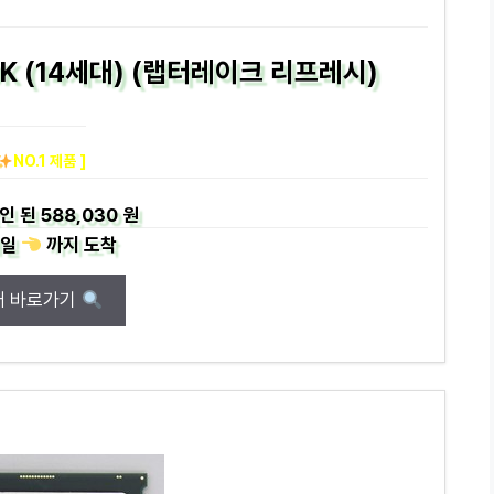
00K (14세대) (랩터레이크 리프레시)
NO.1 제품 ]
인 된
588,030 원
일
까지
도착
매 바로가기