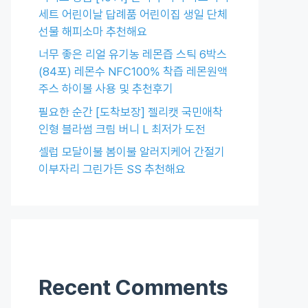
세트 어린이날 답례품 어린이집 생일 단체
선물 해피소마 추천해요
너무 좋은 리얼 유기농 레몬즙 스틱 6박스
(84포) 레몬수 NFC100% 착즙 레몬원액
주스 하이볼 사용 및 추천후기
필요한 순간 [도착보장] 젤리캣 국민애착
인형 블라썸 크림 버니 L 최저가 도전
셀럽 모달이불 봄이불 알러지케어 간절기
이부자리 그린가든 SS 추천해요
Recent Comments