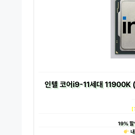
인텔 코어i9-11세대 11900
[
19%
할
내