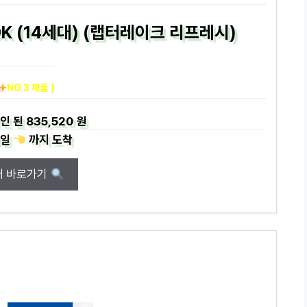
00K (14세대) (랩터레이크 리프레시)
NO.3 제품 ]
인 된
835,520 원
일
까지
도착
매 바로가기