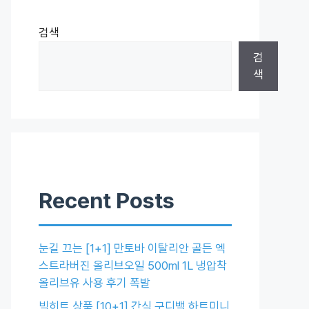
검색
검
색
Recent Posts
눈길 끄는 [1+1] 만토바 이탈리안 골든 엑
스트라버진 올리브오일 500ml 1L 냉압착
올리브유 사용 후기 폭발
빅히트 상품 [10+1] 간식 구디백 하트미니