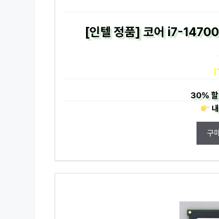
[인텔 정품] 코어 i7-147
[
30%
할
내
구