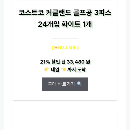
코스트코 커클랜드 골프공 3피스
24개입 화이트 1개
[
NO.4 제품 ]
21%
할인 된
33,480 원
내일
까지
도착
구매 바로가기