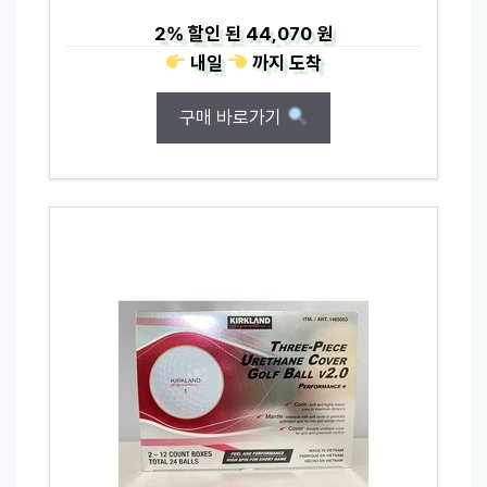
2%
할인 된
44,070 원
내일
까지
도착
구매 바로가기