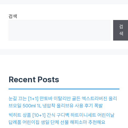
검색
검
색
Recent Posts
눈길 끄는 [1+1] 만토바 이탈리안 골든 엑스트라버진 올리
브오일 500ml 1L 냉압착 올리브유 사용 후기 폭발
빅히트 상품 [10+1] 간식 구디백 하트미니세트 어린이날
답례품 어린이집 생일 단체 선물 해피소마 추천해요