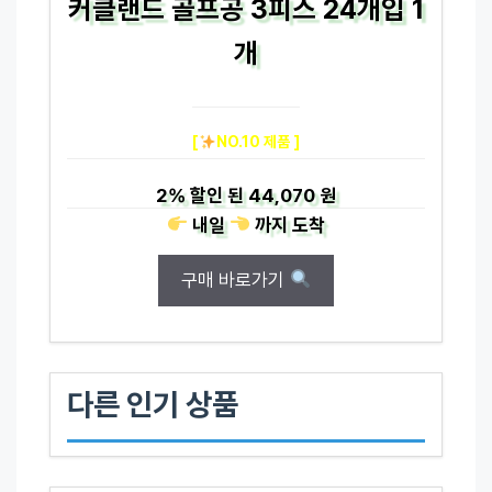
커클랜드 골프공 3피스 24개입 1
개
[
NO.10 제품 ]
2%
할인 된
44,070 원
내일
까지
도착
구매 바로가기
다른 인기 상품