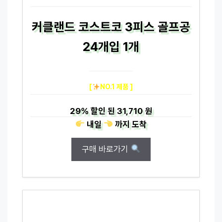
커클랜드 코스트코 3피스 골프공
24개입 1개
[
NO.1 제품 ]
29%
할인 된
31,710 원
내일
까지
도착
구매 바로가기