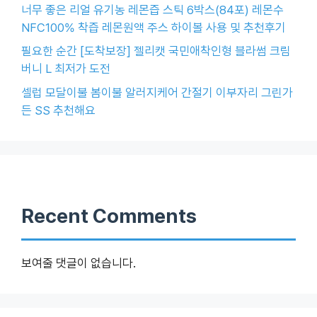
너무 좋은 리얼 유기농 레몬즙 스틱 6박스(84포) 레몬수
NFC100% 착즙 레몬원액 주스 하이볼 사용 및 추천후기
필요한 순간 [도착보장] 젤리캣 국민애착인형 블라썸 크림
버니 L 최저가 도전
셀럽 모달이불 봄이불 알러지케어 간절기 이부자리 그린가
든 SS 추천해요
Recent Comments
보여줄 댓글이 없습니다.