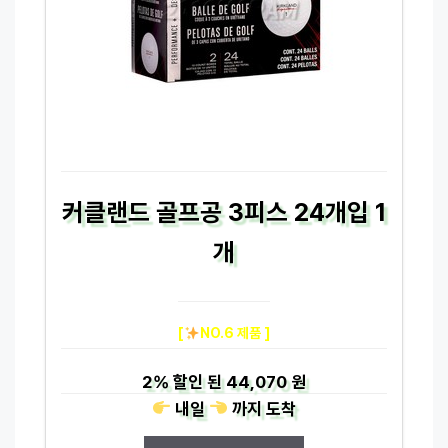
커클랜드 골프공 3피스 24개입 1
개
[
NO.6 제품 ]
2%
할인 된
44,070 원
내일
까지
도착