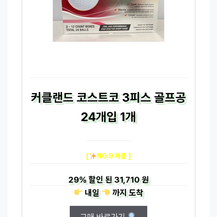
커클랜드 코스트코 3피스 골프공
24개입 1개
[
NO.9 제품 ]
29%
할인 된
31,710 원
내일
까지
도착
구매 바로가기