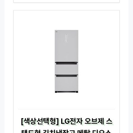
[색상선택형] LG전자 오브제 스
탠드형 김치냉장고 메탈 디오스