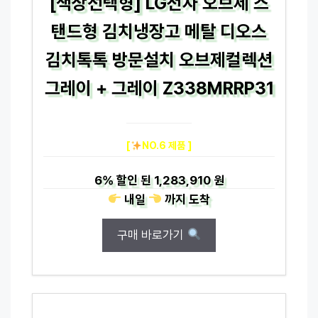
[색상선택형] LG전자 오브제 스
탠드형 김치냉장고 메탈 디오스
김치톡톡 방문설치 오브제컬렉션
그레이 + 그레이 Z338MRRP31
[
NO.6 제품 ]
6%
할인 된
1,283,910 원
내일
까지
도착
구매 바로가기