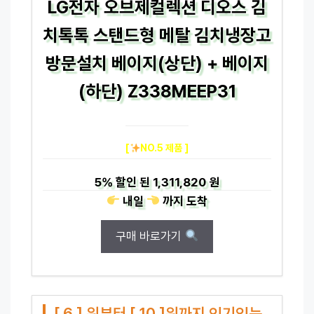
LG전자 오브제컬렉션 디오스 김
치톡톡 스탠드형 메탈 김치냉장고
방문설치 베이지(상단) + 베이지
(하단) Z338MEEP31
[
NO.5 제품 ]
5%
할인 된
1,311,820 원
내일
까지
도착
구매 바로가기
[ 6 ] 위부터 [ 10 ]위까지 인기있는