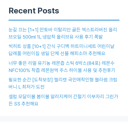
Recent Posts
눈길 끄는 [1+1] 만토바 이탈리안 골든 엑스트라버진 올리
브오일 500ml 1L 냉압착 올리브유 사용 후기 폭발
빅히트 상품 [10+1] 간식 구디백 하트미니세트 어린이날
답례품 어린이집 생일 단체 선물 해피소마 추천해요
너무 좋은 리얼 유기농 레몬즙 스틱 6박스(84포) 레몬수
NFC100% 착즙 레몬원액 주스 하이볼 사용 및 추천후기
필요한 순간 [도착보장] 젤리캣 국민애착인형 블라썸 크림
버니 L 최저가 도전
셀럽 모달이불 봄이불 알러지케어 간절기 이부자리 그린가
든 SS 추천해요