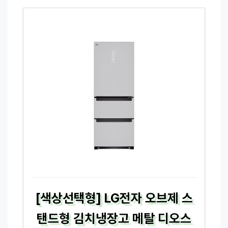
[색상선택형] LG전자 오브제 스
탠드형 김치냉장고 메탈 디오스