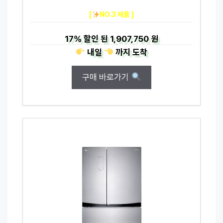
[
NO.3 제품 ]
17%
할인 된
1,907,750 원
내일
까지
도착
구매 바로가기