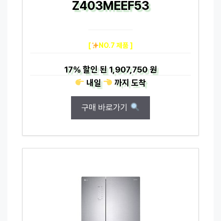
Z403MEEF53
[
NO.7 제품 ]
17%
할인 된
1,907,750 원
내일
까지
도착
구매 바로가기