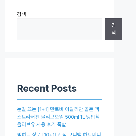
검색
검
색
Recent Posts
눈길 끄는 [1+1] 만토바 이탈리안 골든 엑
스트라버진 올리브오일 500ml 1L 냉압착
올리브유 사용 후기 폭발
빅히트 상품 [10+1] 간식 구디백 하트미니