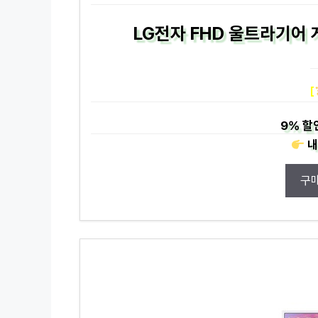
LG전자 FHD 울트라기어 
[
9%
할
내
구