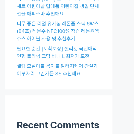
세트 어린이날 답례품 어린이집 생일 단체
선물 해피소마 추천해요
너무 좋은 리얼 유기농 레몬즙 스틱 6박스
(84포) 레몬수 NFC100% 착즙 레몬원액
주스 하이볼 사용 및 추천후기
필요한 순간 [도착보장] 젤리캣 국민애착
인형 블라썸 크림 버니 L 최저가 도전
셀럽 모달이불 봄이불 알러지케어 간절기
이부자리 그린가든 SS 추천해요
Recent Comments