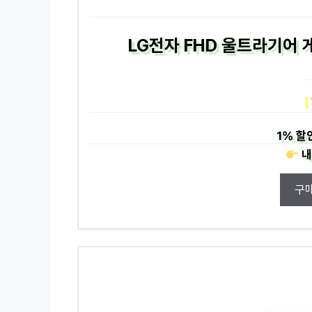
LG전자 FHD 울트라기어 
[
1%
할
내
구