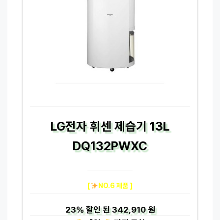
LG전자 휘센 제습기 13L
DQ132PWXC
[
NO.6 제품 ]
23%
할인 된
342,910 원