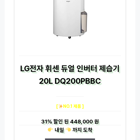
LG전자 휘센 듀얼 인버터 제습기
20L DQ200PBBC
[
NO.1 제품 ]
31%
할인 된
448,000 원
내일
까지
도착