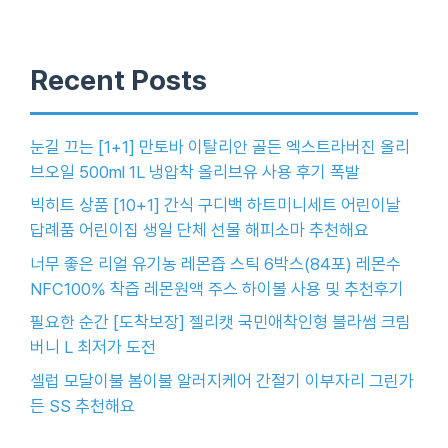
Recent Posts
눈길 끄는 [1+1] 만토바 이탈리안 골든 엑스트라버진 올리
브오일 500ml 1L 냉압착 올리브유 사용 후기 폭발
빅히트 상품 [10+1] 간식 구디백 하트미니세트 어린이날
답례품 어린이집 생일 단체 선물 해피소마 추천해요
너무 좋은 리얼 유기농 레몬즙 스틱 6박스(84포) 레몬수
NFC100% 착즙 레몬원액 주스 하이볼 사용 및 추천후기
필요한 순간 [도착보장] 젤리캣 국민애착인형 블라썸 크림
버니 L 최저가 도전
셀럽 모달이불 봄이불 알러지케어 간절기 이부자리 그린가
든 SS 추천해요