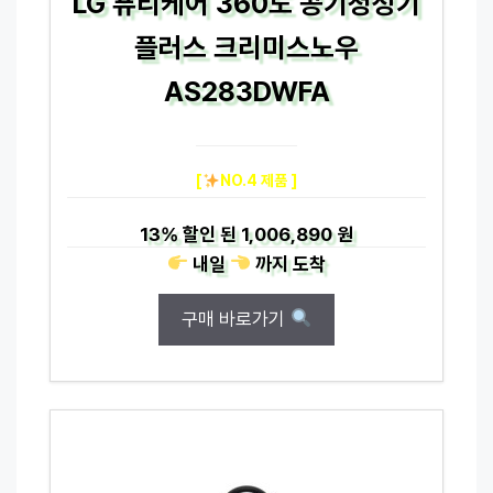
LG 퓨리케어 360도 공기청정기
플러스 크리미스노우
AS283DWFA
[
NO.4 제품 ]
13%
할인 된
1,006,890 원
내일
까지
도착
구매 바로가기