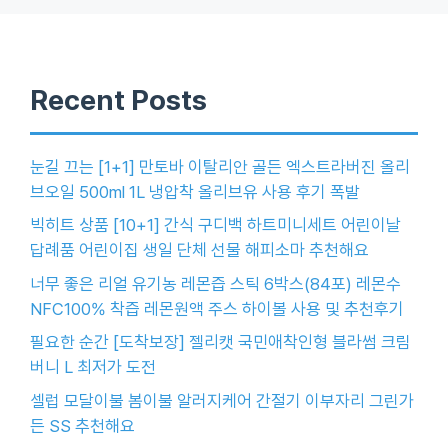
Recent Posts
눈길 끄는 [1+1] 만토바 이탈리안 골든 엑스트라버진 올리
브오일 500ml 1L 냉압착 올리브유 사용 후기 폭발
빅히트 상품 [10+1] 간식 구디백 하트미니세트 어린이날
답례품 어린이집 생일 단체 선물 해피소마 추천해요
너무 좋은 리얼 유기농 레몬즙 스틱 6박스(84포) 레몬수
NFC100% 착즙 레몬원액 주스 하이볼 사용 및 추천후기
필요한 순간 [도착보장] 젤리캣 국민애착인형 블라썸 크림
버니 L 최저가 도전
셀럽 모달이불 봄이불 알러지케어 간절기 이부자리 그린가
든 SS 추천해요