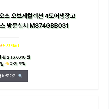
디오스 오브제컬렉션 4도어냉장고
라스 방문설치 M874GBB031
NO.1 제품 ]
 된
2,167,610 원
일
까지
도착
매 바로가기