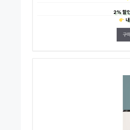
2%
할인
내
구