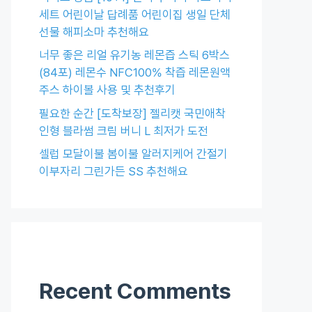
세트 어린이날 답례품 어린이집 생일 단체
선물 해피소마 추천해요
너무 좋은 리얼 유기농 레몬즙 스틱 6박스
(84포) 레몬수 NFC100% 착즙 레몬원액
주스 하이볼 사용 및 추천후기
필요한 순간 [도착보장] 젤리캣 국민애착
인형 블라썸 크림 버니 L 최저가 도전
셀럽 모달이불 봄이불 알러지케어 간절기
이부자리 그린가든 SS 추천해요
Recent Comments