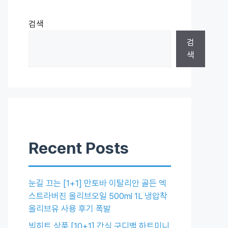
검색
검
색
Recent Posts
눈길 끄는 [1+1] 만토바 이탈리안 골든 엑
스트라버진 올리브오일 500ml 1L 냉압착
올리브유 사용 후기 폭발
빅히트 상품 [10+1] 간식 구디백 하트미니