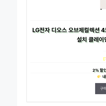
LG전자 디오스 오브제컬렉션 4도
설치 클레이민
[
2%
할인
내
구