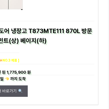
어 냉장고 T873MTE111 870L 방문
트(상) 베이지(하)
NO.3 제품 ]
 된
1,775,900 원
일
까지
도착
매 바로가기