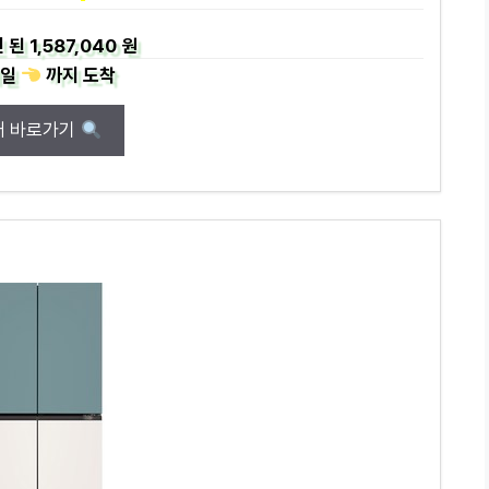
 된
1,587,040 원
일
까지
도착
매 바로가기