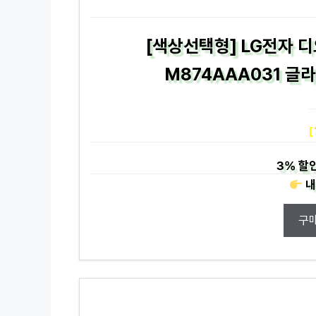
[색상선택형] LG전자 
M874AAA031 글
[
3%
할인
내
구