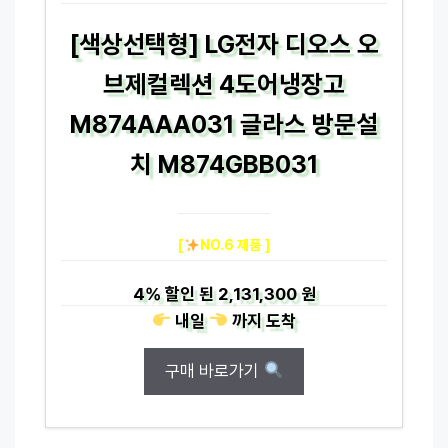
[색상선택형] LG전자 디오스 오
브제컬렉션 4도어냉장고
M874AAA031 글라스 방문설
치 M874GBB031
[
NO.6 제품 ]
4%
할인 된
2,131,300 원
내일
까지
도착
구매 바로가기