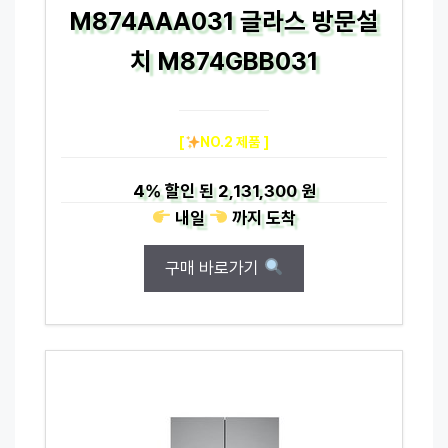
M874AAA031 글라스 방문설
치 M874GBB031
[
NO.2 제품 ]
4%
할인 된
2,131,300 원
내일
까지
도착
구매 바로가기