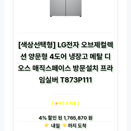
[색상선택형] LG전자 오브제컬렉
션 양문형 4도어 냉장고 메탈 디
오스 매직스페이스 방문설치 프라
임실버 T873P111
[
NO.9 제품 ]
4%
할인 된
1,765,870 원
내일
까지
도착