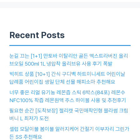
Recent Posts
눈길 끄는 [1+1] 만토바 이탈리안 골든 엑스트라버진 올리
브오일 500ml 1L 냉압착 올리브유 사용 후기 폭발
빅히트 상품 [10+1] 간식 구디백 하트미니세트 어린이날
답례품 어린이집 생일 단체 선물 해피소마 추천해요
너무 좋은 리얼 유기농 레몬즙 스틱 6박스(84포) 레몬수
NFC100% 착즙 레몬원액 주스 하이볼 사용 및 추천후기
필요한 순간 [도착보장] 젤리캣 국민애착인형 블라썸 크림
버니 L 최저가 도전
셀럽 모달이불 봄이불 알러지케어 간절기 이부자리 그린가
든 SS 추천해요