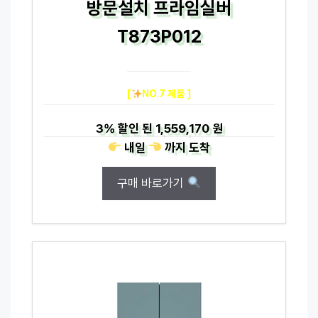
방문설치 프라임실버
T873P012
[
NO.7 제품 ]
3%
할인 된
1,559,170 원
내일
까지
도착
구매 바로가기