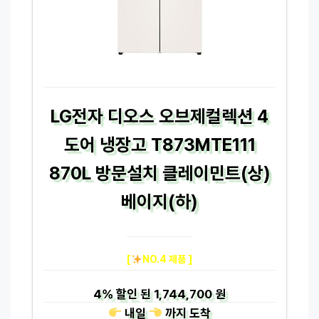
LG전자 디오스 오브제컬렉션 4
도어 냉장고 T873MTE111
870L 방문설치 클레이민트(상)
베이지(하)
[
NO.4 제품 ]
4%
할인 된
1,744,700 원
내일
까지
도착