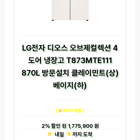
LG전자 디오스 오브제컬렉션 4
도어 냉장고 T873MTE111
870L 방문설치 클레이민트(상)
베이지(하)
[
NO.9 제품 ]
2%
할인 된
1,775,900 원
내일
까지
도착