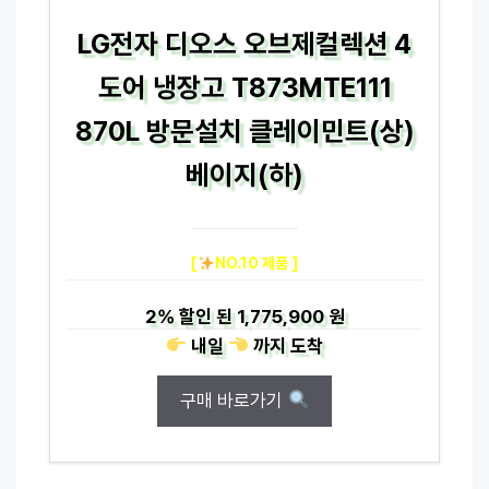
LG전자 디오스 오브제컬렉션 4
도어 냉장고 T873MTE111
870L 방문설치 클레이민트(상)
베이지(하)
[
NO.10 제품 ]
2%
할인 된
1,775,900 원
내일
까지
도착
구매 바로가기