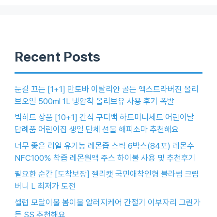
Recent Posts
눈길 끄는 [1+1] 만토바 이탈리안 골든 엑스트라버진 올리
브오일 500ml 1L 냉압착 올리브유 사용 후기 폭발
빅히트 상품 [10+1] 간식 구디백 하트미니세트 어린이날
답례품 어린이집 생일 단체 선물 해피소마 추천해요
너무 좋은 리얼 유기농 레몬즙 스틱 6박스(84포) 레몬수
NFC100% 착즙 레몬원액 주스 하이볼 사용 및 추천후기
필요한 순간 [도착보장] 젤리캣 국민애착인형 블라썸 크림
버니 L 최저가 도전
셀럽 모달이불 봄이불 알러지케어 간절기 이부자리 그린가
든 SS 추천해요