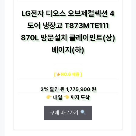
LG전자 디오스 오브제컬렉션 4
도어 냉장고 T873MTE111
870L 방문설치 클레이민트(상)
베이지(하)
[
NO.6 제품 ]
2%
할인 된
1,775,900 원
내일
까지
도착
구매 바로가기