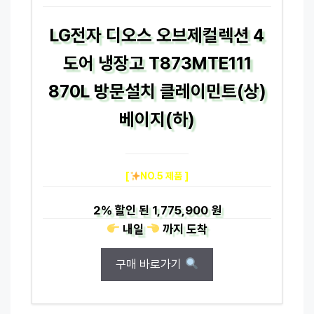
LG전자 디오스 오브제컬렉션 4
도어 냉장고 T873MTE111
870L 방문설치 클레이민트(상)
베이지(하)
[
NO.5 제품 ]
2%
할인 된
1,775,900 원
내일
까지
도착
구매 바로가기