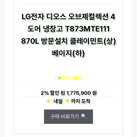
LG전자 디오스 오브제컬렉션 4
도어 냉장고 T873MTE111
870L 방문설치 클레이민트(상)
베이지(하)
[
NO.1 제품 ]
2%
할인 된
1,775,900 원
내일
까지
도착
구매 바로가기