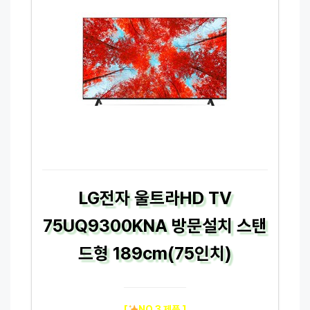
LG전자 울트라HD TV
75UQ9300KNA 방문설치 스탠
드형 189cm(75인치)
[
NO.3 제품 ]