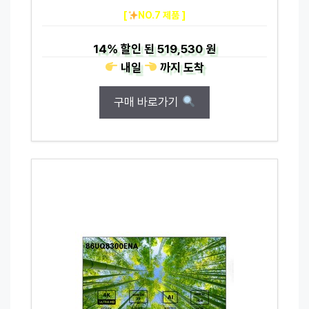
[
NO.7 제품 ]
14%
할인 된
519,530 원
내일
까지
도착
구매 바로가기