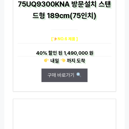
75UQ9300KNA 방문설치 스탠
드형 189cm(75인치)
[
NO.6 제품 ]
40%
할인 된
1,490,000 원
내일
까지
도착
구매 바로가기