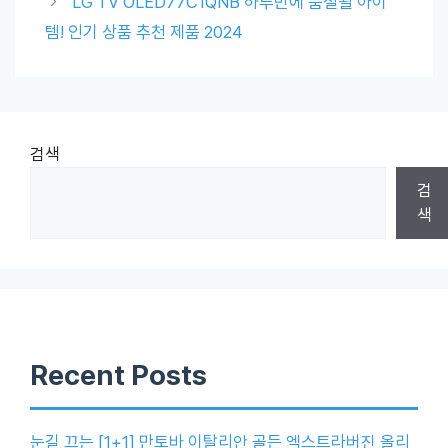
LG TV OLED77C1QNB 하루만에 품절될 아이
템! 인기 상품 추천 제품 2024
검색
검
색
Recent Posts
눈길 끄는 [1+1] 만토바 이탈리안 골든 엑스트라버진 올리