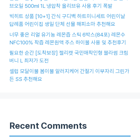
브오일 500ml 1L 냉압착 올리브유 사용 후기 폭발
빅히트 상품 [10+1] 간식 구디백 하트미니세트 어린이날
답례품 어린이집 생일 단체 선물 해피소마 추천해요
너무 좋은 리얼 유기농 레몬즙 스틱 6박스(84포) 레몬수
NFC100% 착즙 레몬원액 주스 하이볼 사용 및 추천후기
필요한 순간 [도착보장] 젤리캣 국민애착인형 블라썸 크림
버니 L 최저가 도전
셀럽 모달이불 봄이불 알러지케어 간절기 이부자리 그린가
든 SS 추천해요
Recent Comments