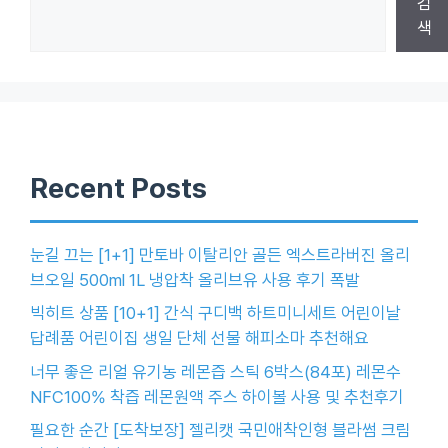
검
색
Recent Posts
눈길 끄는 [1+1] 만토바 이탈리안 골든 엑스트라버진 올리
브오일 500ml 1L 냉압착 올리브유 사용 후기 폭발
빅히트 상품 [10+1] 간식 구디백 하트미니세트 어린이날
답례품 어린이집 생일 단체 선물 해피소마 추천해요
너무 좋은 리얼 유기농 레몬즙 스틱 6박스(84포) 레몬수
NFC100% 착즙 레몬원액 주스 하이볼 사용 및 추천후기
필요한 순간 [도착보장] 젤리캣 국민애착인형 블라썸 크림