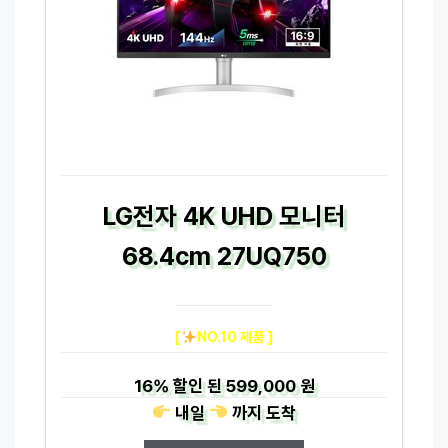
LG전자 4K UHD 모니터
68.4cm 27UQ750
[
NO.10 제품 ]
16%
할인 된
599,000 원
내일
까지
도착