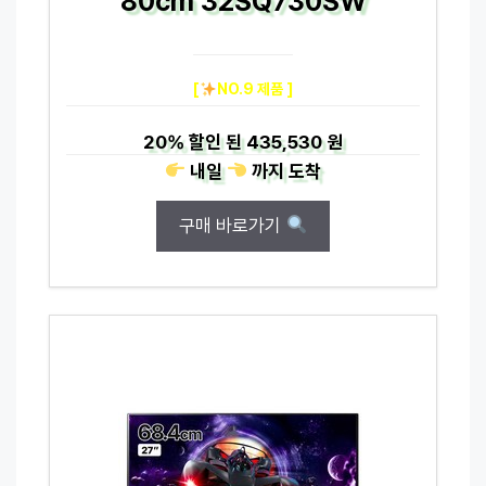
80cm 32SQ730SW
[
NO.9 제품 ]
20%
할인 된
435,530 원
내일
까지
도착
구매 바로가기