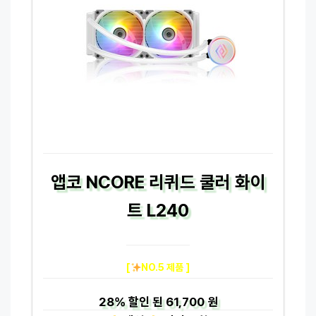
앱코 NCORE 리퀴드 쿨러 화이
트 L240
[
NO.5 제품 ]
28%
할인 된
61,700 원