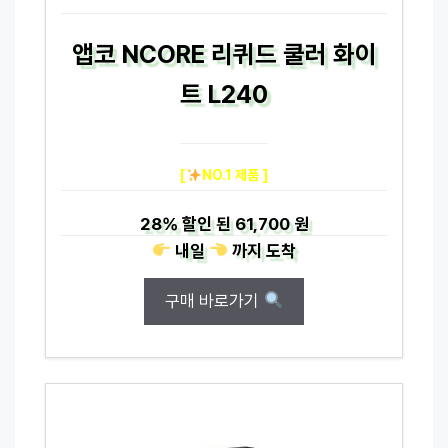
앱코 NCORE 리퀴드 쿨러 화이
트 L240
[
NO.1 제품 ]
28%
할인 된
61,700 원
내일
까지
도착
구매 바로가기