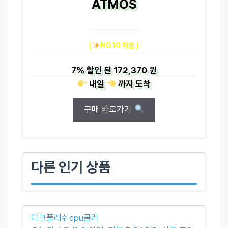
ATMOS
[
NO.10 제품 ]
7%
할인 된
172,370 원
내일
까지
도착
구매 바로가기
다른 인기 상품
다크플래쉬cpu쿨러