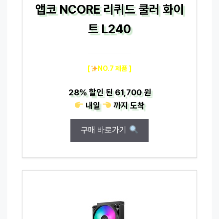
앱코 NCORE 리퀴드 쿨러 화이
트 L240
[
NO.7 제품 ]
28%
할인 된
61,700 원
내일
까지
도착
구매 바로가기