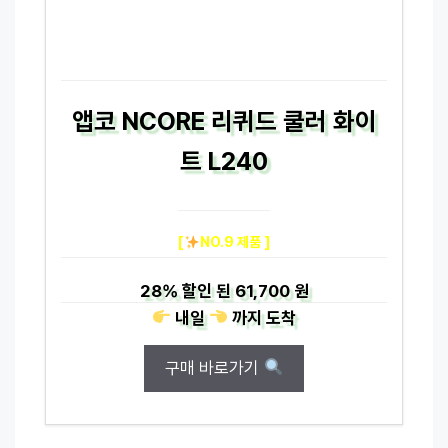
앱코 NCORE 리퀴드 쿨러 화이
트 L240
[
NO.9 제품 ]
28%
할인 된
61,700 원
내일
까지
도착
구매 바로가기