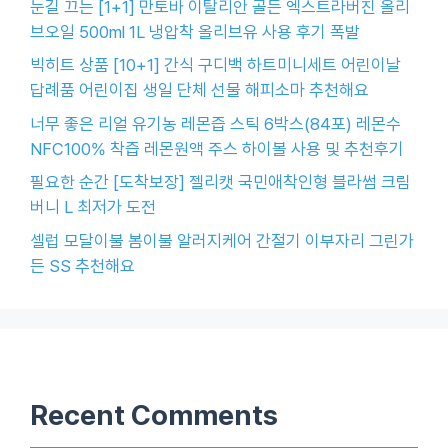
눈길 끄는 [1+1] 만토바 이탈리안 골든 엑스트라버진 올리
브오일 500ml 1L 냉압착 올리브유 사용 후기 폭발
빅히트 상품 [10+1] 간식 구디백 하트미니세트 어린이날
답례품 어린이집 생일 단체 선물 해피소마 추천해요
너무 좋은 리얼 유기농 레몬즙 스틱 6박스(84포) 레몬수
NFC100% 착즙 레몬원액 주스 하이볼 사용 및 추천후기
필요한 순간 [도착보장] 젤리캣 국민애착인형 블라썸 크림
버니 L 최저가 도전
셀럽 모달이불 봄이불 알러지케어 간절기 이부자리 그린가
든 SS 추천해요
Recent Comments