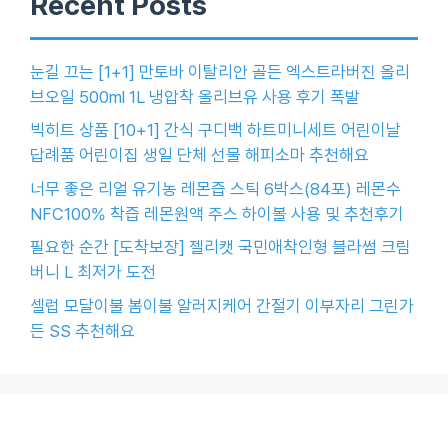
Recent Posts
눈길 끄는 [1+1] 만토바 이탈리안 골든 엑스트라버진 올리
브오일 500ml 1L 냉압착 올리브유 사용 후기 폭발
빅히트 상품 [10+1] 간식 구디백 하트미니세트 어린이날
답례품 어린이집 생일 단체 선물 해피소마 추천해요
너무 좋은 리얼 유기농 레몬즙 스틱 6박스(84포) 레몬수
NFC100% 착즙 레몬원액 주스 하이볼 사용 및 추천후기
필요한 순간 [도착보장] 젤리캣 국민애착인형 블라썸 크림
버니 L 최저가 도전
셀럽 모달이불 봄이불 알러지케어 간절기 이부자리 그린가
든 SS 추천해요