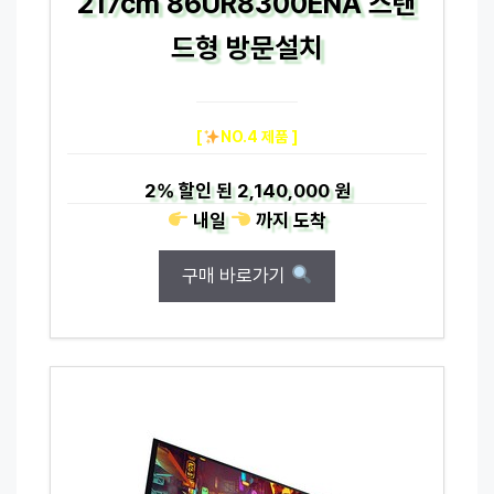
217cm 86UR8300ENA 스탠
드형 방문설치
[
NO.4 제품 ]
2%
할인 된
2,140,000 원
내일
까지
도착
구매 바로가기