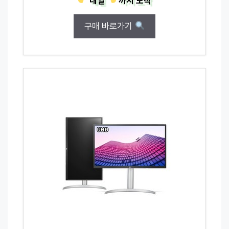
내일
까지
도착
구매 바로가기