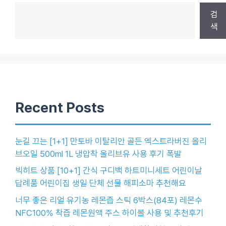
검
색
Recent Posts
눈길 끄는 [1+1] 만토바 이탈리안 골든 엑스트라버진 올리
브오일 500ml 1L 냉압착 올리브유 사용 후기 폭발
빅히트 상품 [10+1] 간식 구디백 하트미니세트 어린이날
답례품 어린이집 생일 단체 선물 해피소마 추천해요
너무 좋은 리얼 유기농 레몬즙 스틱 6박스(84포) 레몬수
NFC100% 착즙 레몬원액 주스 하이볼 사용 및 추천후기