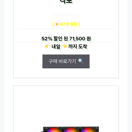
격포
[
NO.9 제품 ]
52%
할인 된
71,500 원
내일
까지
도착
구매 바로가기