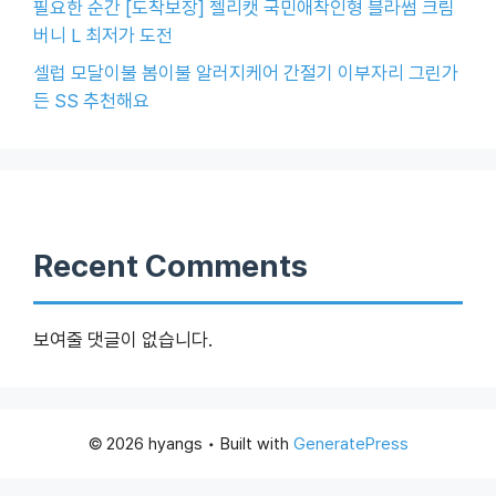
필요한 순간 [도착보장] 젤리캣 국민애착인형 블라썸 크림
버니 L 최저가 도전
셀럽 모달이불 봄이불 알러지케어 간절기 이부자리 그린가
든 SS 추천해요
Recent Comments
보여줄 댓글이 없습니다.
© 2026 hyangs
• Built with
GeneratePress