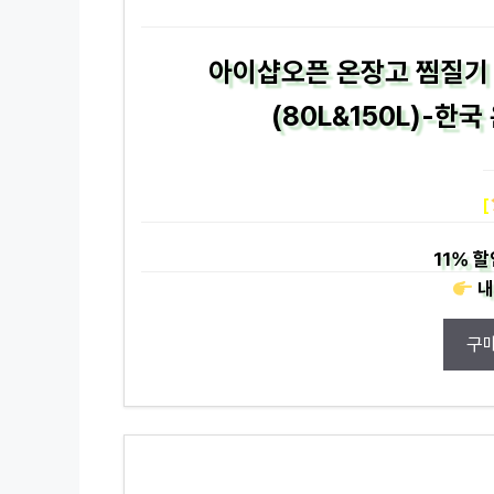
아이샵오픈 온장고 찜질기
(80L&150L)-한국
[
11%
할
내
구