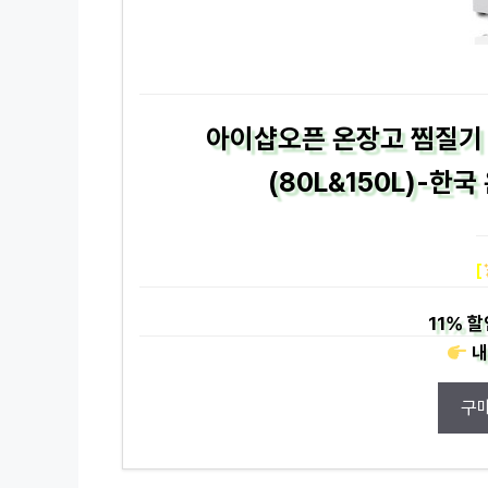
아이샵오픈 온장고 찜질기
(80L&150L)-한국
[
11%
할
내
구