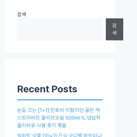
검색
검
색
Recent Posts
눈길 끄는 [1+1] 만토바 이탈리안 골든 엑
스트라버진 올리브오일 500ml 1L 냉압착
올리브유 사용 후기 폭발
빅히트 상품 [10+1] 간식 구디백 하트미니