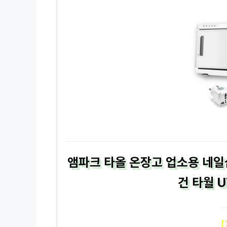
앰파크 타올 온장고 업소용 네일
건 타월 U
[