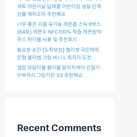
세트 어린이날 답례품 어린이집 생일 단체
선물 해피소마 추천해요
너무 좋은 리얼 유기농 레몬즙 스틱 6박스
(84포) 레몬수 NFC100% 착즙 레몬원액
주스 하이볼 사용 및 추천후기
필요한 순간 [도착보장] 젤리캣 국민애착
인형 블라썸 크림 버니 L 최저가 도전
셀럽 모달이불 봄이불 알러지케어 간절기
이부자리 그린가든 SS 추천해요
Recent Comments