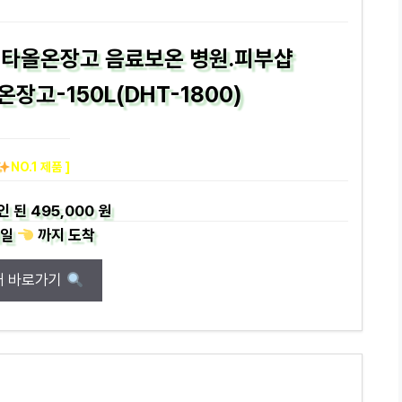
 타올온장고 음료보온 병원.피부샵
 온장고-150L(DHT-1800)
NO.1 제품 ]
인 된
495,000 원
일
까지
도착
매 바로가기