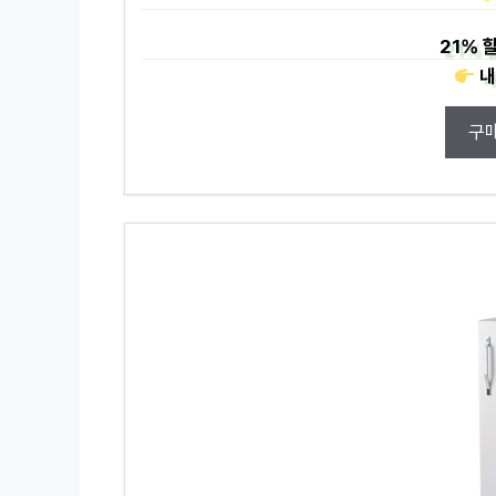
21%
할
내
구