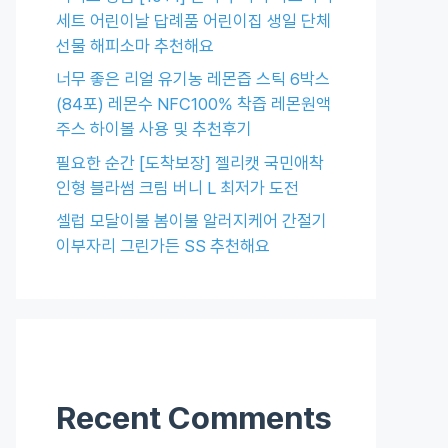
세트 어린이날 답례품 어린이집 생일 단체
선물 해피소마 추천해요
너무 좋은 리얼 유기농 레몬즙 스틱 6박스
(84포) 레몬수 NFC100% 착즙 레몬원액
주스 하이볼 사용 및 추천후기
필요한 순간 [도착보장] 젤리캣 국민애착
인형 블라썸 크림 버니 L 최저가 도전
셀럽 모달이불 봄이불 알러지케어 간절기
이부자리 그린가든 SS 추천해요
Recent Comments