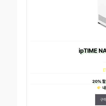
ipTIME 
[
20%
할
내
구