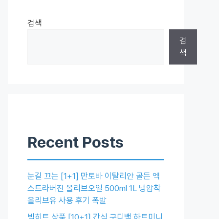
검색
검
색
Recent Posts
눈길 끄는 [1+1] 만토바 이탈리안 골든 엑
스트라버진 올리브오일 500ml 1L 냉압착
올리브유 사용 후기 폭발
빅히트 상품 [10+1] 간식 구디백 하트미니