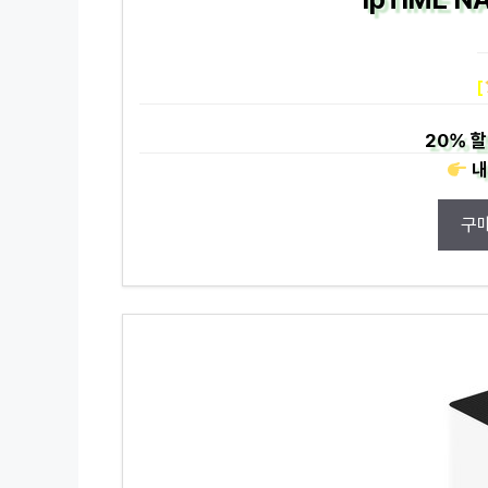
[
20%
할
내
구