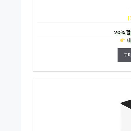
[
20%
할
내
구