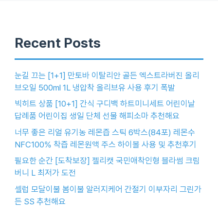
Recent Posts
눈길 끄는 [1+1] 만토바 이탈리안 골든 엑스트라버진 올리
브오일 500ml 1L 냉압착 올리브유 사용 후기 폭발
빅히트 상품 [10+1] 간식 구디백 하트미니세트 어린이날
답례품 어린이집 생일 단체 선물 해피소마 추천해요
너무 좋은 리얼 유기농 레몬즙 스틱 6박스(84포) 레몬수
NFC100% 착즙 레몬원액 주스 하이볼 사용 및 추천후기
필요한 순간 [도착보장] 젤리캣 국민애착인형 블라썸 크림
버니 L 최저가 도전
셀럽 모달이불 봄이불 알러지케어 간절기 이부자리 그린가
든 SS 추천해요