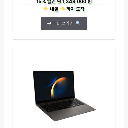
15%
할인 된
1,349,000 원
내일
까지
도착
구매 바로가기