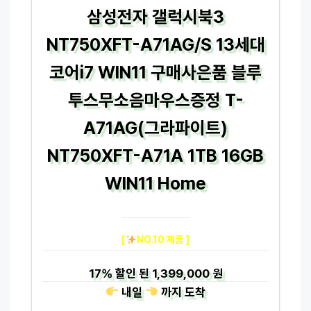
삼성전자 갤럭시북3
NT750XFT-A71AG/S 13세대
코어i7 WIN11 구매사은품 블루
투스무소음마우스증정 T-
A71AG(그라파이트)
NT750XFT-A71A 1TB 16GB
WIN11 Home
[
NO.10 제품 ]
17%
할인 된
1,399,000 원
내일
까지
도착