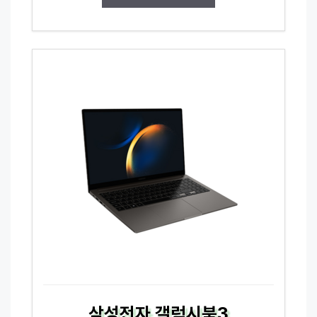
삼성전자 갤럭시북3