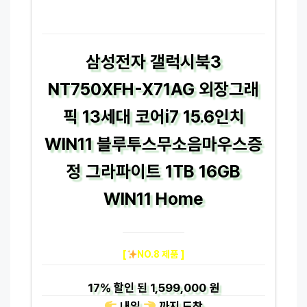
삼성전자 갤럭시북3
NT750XFH-X71AG 외장그래
픽 13세대 코어i7 15.6인치
WIN11 블루투스무소음마우스증
정 그라파이트 1TB 16GB
WIN11 Home
[
NO.8 제품 ]
17%
할인 된
1,599,000 원
내일
까지
도착