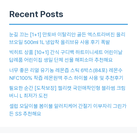
Recent Posts
눈길 끄는 [1+1] 만토바 이탈리안 골든 엑스트라버진 올리
브오일 500ml 1L 냉압착 올리브유 사용 후기 폭발
빅히트 상품 [10+1] 간식 구디백 하트미니세트 어린이날
답례품 어린이집 생일 단체 선물 해피소마 추천해요
너무 좋은 리얼 유기농 레몬즙 스틱 6박스(84포) 레몬수
NFC100% 착즙 레몬원액 주스 하이볼 사용 및 추천후기
필요한 순간 [도착보장] 젤리캣 국민애착인형 블라썸 크림
버니 L 최저가 도전
셀럽 모달이불 봄이불 알러지케어 간절기 이부자리 그린가
든 SS 추천해요