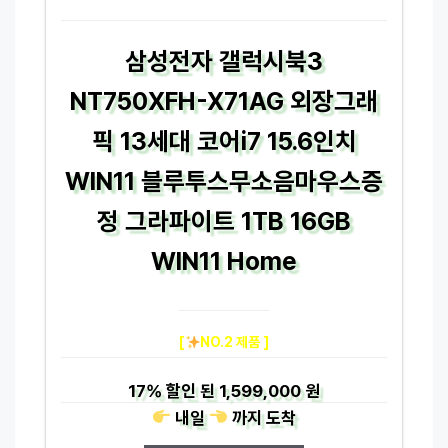
삼성전자 갤럭시북3
NT750XFH-X71AG 외장그래
픽 13세대 코어i7 15.6인치
WIN11 블루투스무소음마우스증
정 그라파이트 1TB 16GB
WIN11 Home
[
NO.2 제품 ]
17%
할인 된
1,599,000 원
내일
까지
도착