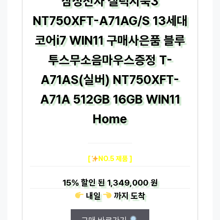
삼성전자 갤럭시북3
NT750XFT-A71AG/S 13세대
코어i7 WIN11 구매사은품 블루
투스무소음마우스증정 T-
A71AS(실버) NT750XFT-
A71A 512GB 16GB WIN11
Home
[
NO.5 제품 ]
15%
할인 된
1,349,000 원
내일
까지
도착