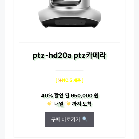
ptz-hd20a ptz카메라
[
NO.5 제품 ]
40%
할인 된
650,000 원
내일
까지
도착
구매 바로가기