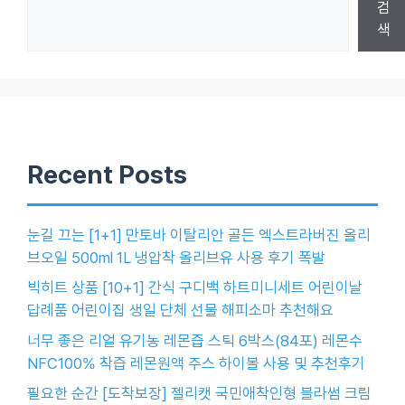
검
색
Recent Posts
눈길 끄는 [1+1] 만토바 이탈리안 골든 엑스트라버진 올리
브오일 500ml 1L 냉압착 올리브유 사용 후기 폭발
빅히트 상품 [10+1] 간식 구디백 하트미니세트 어린이날
답례품 어린이집 생일 단체 선물 해피소마 추천해요
너무 좋은 리얼 유기농 레몬즙 스틱 6박스(84포) 레몬수
NFC100% 착즙 레몬원액 주스 하이볼 사용 및 추천후기
필요한 순간 [도착보장] 젤리캣 국민애착인형 블라썸 크림