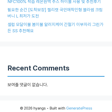
NFC100% 착즙 레몬원액 주스 하이볼 사용 및 추천후기
필요한 순간 [도착보장] 젤리캣 국민애착인형 블라썸 크림
버니 L 최저가 도전
셀럽 모달이불 봄이불 알러지케어 간절기 이부자리 그린가
든 SS 추천해요
Recent Comments
보여줄 댓글이 없습니다.
© 2026 hyangs
• Built with
GeneratePress