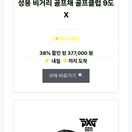
성용 비거리 골프채 골프클럽 9도
X
[
NO.4 제품 ]
38%
할인 된
377,000 원
내일
까지
도착
구매 바로가기