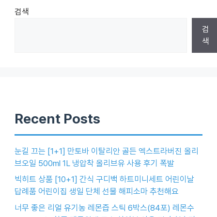
검색
검
색
Recent Posts
눈길 끄는 [1+1] 만토바 이탈리안 골든 엑스트라버진 올리
브오일 500ml 1L 냉압착 올리브유 사용 후기 폭발
빅히트 상품 [10+1] 간식 구디백 하트미니세트 어린이날
답례품 어린이집 생일 단체 선물 해피소마 추천해요
너무 좋은 리얼 유기농 레몬즙 스틱 6박스(84포) 레몬수