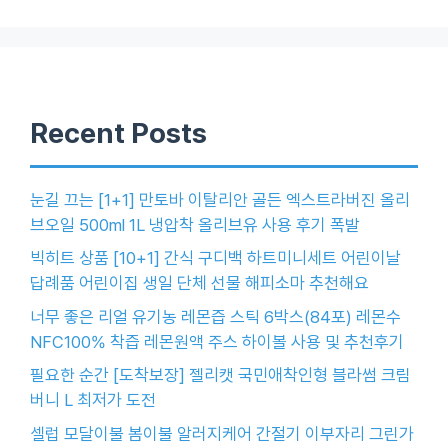
Recent Posts
눈길 끄는 [1+1] 만토바 이탈리안 골든 엑스트라버진 올리
브오일 500ml 1L 냉압착 올리브유 사용 후기 폭발
빅히트 상품 [10+1] 간식 구디백 하트미니세트 어린이날
답례품 어린이집 생일 단체 선물 해피소마 추천해요
너무 좋은 리얼 유기농 레몬즙 스틱 6박스(84포) 레몬수
NFC100% 착즙 레몬원액 주스 하이볼 사용 및 추천후기
필요한 순간 [도착보장] 젤리캣 국민애착인형 블라썸 크림
버니 L 최저가 도전
셀럽 모달이불 봄이불 알러지케어 간절기 이부자리 그린가