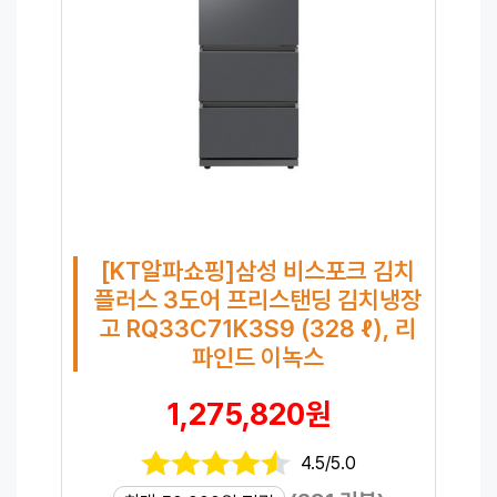
[KT알파쇼핑]삼성 비스포크 김치
플러스 3도어 프리스탠딩 김치냉장
고 RQ33C71K3S9 (328 ℓ), 리
파인드 이녹스
1,275,820원
4.5/5.0