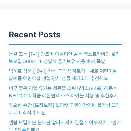
Recent Posts
눈길 끄는 [1+1] 만토바 이탈리안 골든 엑스트라버진 올리
브오일 500ml 1L 냉압착 올리브유 사용 후기 폭발
빅히트 상품 [10+1] 간식 구디백 하트미니세트 어린이날
답례품 어린이집 생일 단체 선물 해피소마 추천해요
너무 좋은 리얼 유기농 레몬즙 스틱 6박스(84포) 레몬수
NFC100% 착즙 레몬원액 주스 하이볼 사용 및 추천후기
필요한 순간 [도착보장] 젤리캣 국민애착인형 블라썸 크림
버니 L 최저가 도전
셀럽 모달이불 봄이불 알러지케어 간절기 이부자리 그린가
든 SS 추천해요