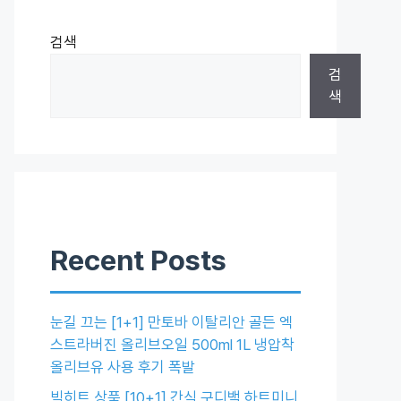
검색
검
색
Recent Posts
눈길 끄는 [1+1] 만토바 이탈리안 골든 엑
스트라버진 올리브오일 500ml 1L 냉압착
올리브유 사용 후기 폭발
빅히트 상품 [10+1] 간식 구디백 하트미니