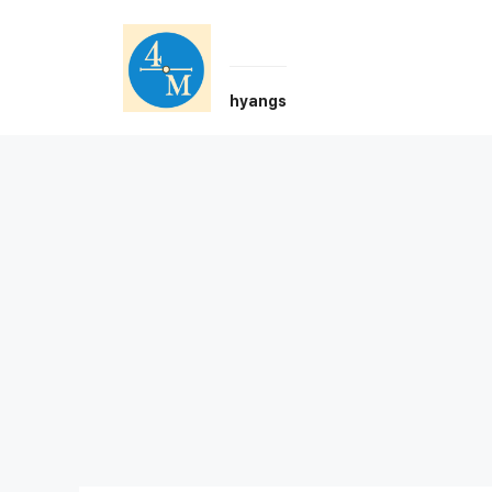
Skip
to
content
hyangs