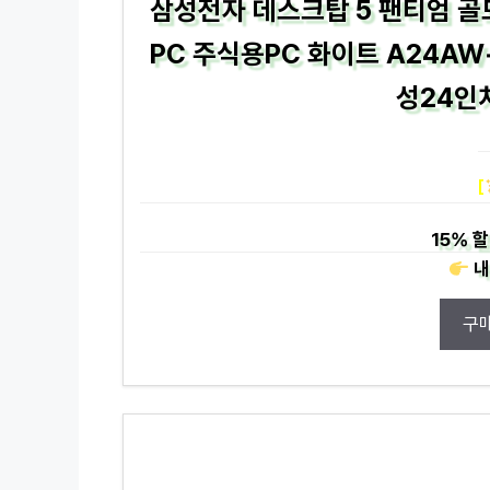
삼성전자 데스크탑 5 팬티엄 골
PC 주식용PC 화이트 A24AW
성24인
[
15%
할
내
구