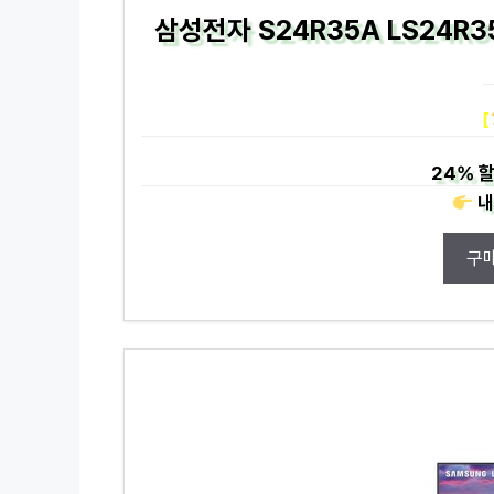
삼성전자 S24R35A LS24R3
[
24%
할
내
구