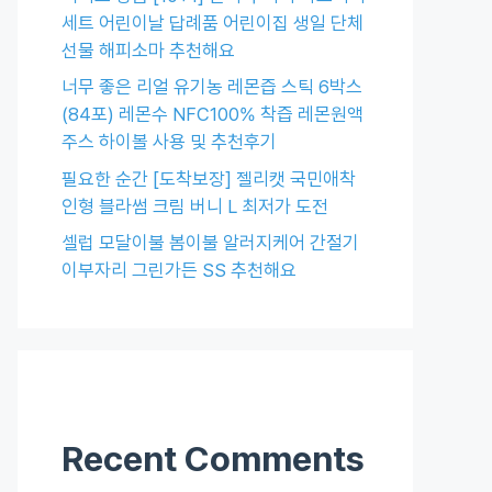
세트 어린이날 답례품 어린이집 생일 단체
선물 해피소마 추천해요
너무 좋은 리얼 유기농 레몬즙 스틱 6박스
(84포) 레몬수 NFC100% 착즙 레몬원액
주스 하이볼 사용 및 추천후기
필요한 순간 [도착보장] 젤리캣 국민애착
인형 블라썸 크림 버니 L 최저가 도전
셀럽 모달이불 봄이불 알러지케어 간절기
이부자리 그린가든 SS 추천해요
Recent Comments