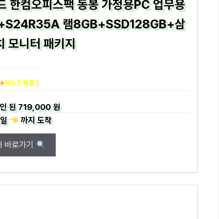
드 한컴오피스팩 동봉 가정용PC 업무용
+S24R35A 램8GB+SSD128GB+삼
치 모니터 패키지
NO.3 제품 ]
인 된
719,000 원
일
까지
도착
매 바로가기