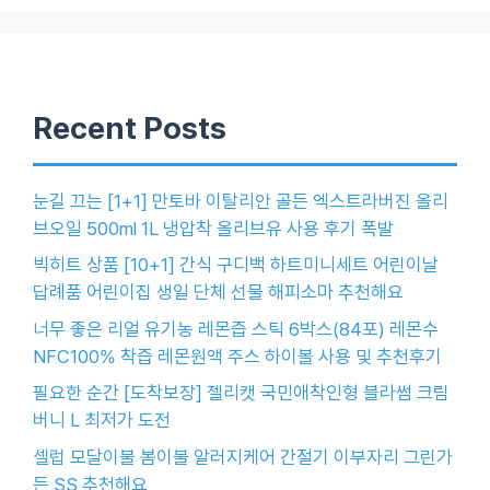
Recent Posts
눈길 끄는 [1+1] 만토바 이탈리안 골든 엑스트라버진 올리
브오일 500ml 1L 냉압착 올리브유 사용 후기 폭발
빅히트 상품 [10+1] 간식 구디백 하트미니세트 어린이날
답례품 어린이집 생일 단체 선물 해피소마 추천해요
너무 좋은 리얼 유기농 레몬즙 스틱 6박스(84포) 레몬수
NFC100% 착즙 레몬원액 주스 하이볼 사용 및 추천후기
필요한 순간 [도착보장] 젤리캣 국민애착인형 블라썸 크림
버니 L 최저가 도전
셀럽 모달이불 봄이불 알러지케어 간절기 이부자리 그린가
든 SS 추천해요