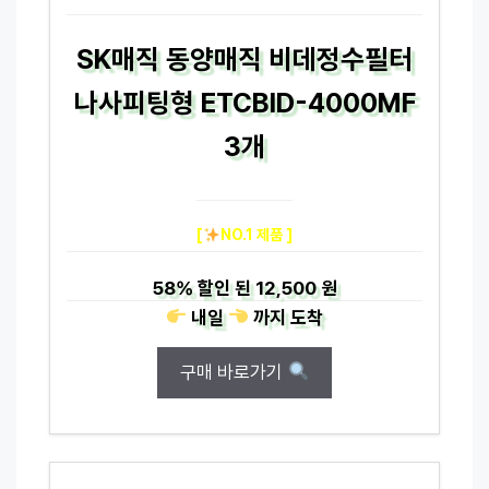
SK매직 동양매직 비데정수필터
나사피팅형 ETCBID-4000MF
3개
[
NO.1 제품 ]
58%
할인 된
12,500 원
내일
까지
도착
구매 바로가기