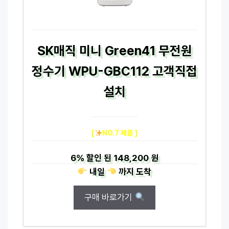
SK매직 미니 Green41 무전원
정수기 WPU-GBC112 고객직접
설치
[
NO.7 제품 ]
6%
할인 된
148,200 원
내일
까지
도착
구매 바로가기