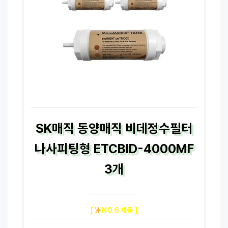
SK매직 동양매직 비데정수필터
나사피팅형 ETCBID-4000MF
3개
[
NO.6 제품 ]