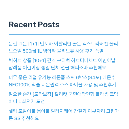
Recent Posts
눈길 끄는 [1+1] 만토바 이탈리안 골든 엑스트라버진 올리
브오일 500ml 1L 냉압착 올리브유 사용 후기 폭발
빅히트 상품 [10+1] 간식 구디백 하트미니세트 어린이날
답례품 어린이집 생일 단체 선물 해피소마 추천해요
너무 좋은 리얼 유기농 레몬즙 스틱 6박스(84포) 레몬수
NFC100% 착즙 레몬원액 주스 하이볼 사용 및 추천후기
필요한 순간 [도착보장] 젤리캣 국민애착인형 블라썸 크림
버니 L 최저가 도전
셀럽 모달이불 봄이불 알러지케어 간절기 이부자리 그린가
든 SS 추천해요