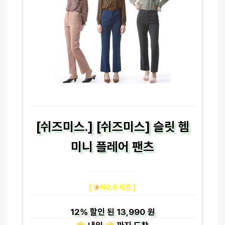
[쉬즈미스.] [쉬즈미스] 슬릿 헴
미니 플레어 팬츠
[
NO.6 제품 ]
12%
할인 된
13,990 원