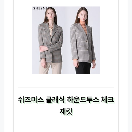
쉬즈미스 클래식 하운드투스 체크
재킷