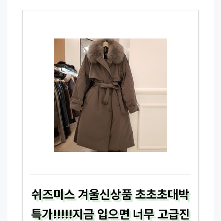
쉬즈미스 겨울신상품 초초초대박
특가!!!!!지금 입으면 너무 고급진