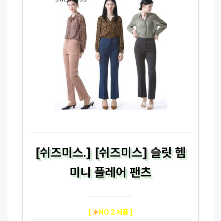
[쉬즈미스.] [쉬즈미스] 슬릿 헴
미니 플레어 팬츠
[
NO.2 제품 ]