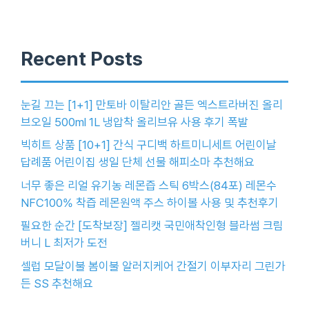
Recent Posts
눈길 끄는 [1+1] 만토바 이탈리안 골든 엑스트라버진 올리
브오일 500ml 1L 냉압착 올리브유 사용 후기 폭발
빅히트 상품 [10+1] 간식 구디백 하트미니세트 어린이날
답례품 어린이집 생일 단체 선물 해피소마 추천해요
너무 좋은 리얼 유기농 레몬즙 스틱 6박스(84포) 레몬수
NFC100% 착즙 레몬원액 주스 하이볼 사용 및 추천후기
필요한 순간 [도착보장] 젤리캣 국민애착인형 블라썸 크림
버니 L 최저가 도전
셀럽 모달이불 봄이불 알러지케어 간절기 이부자리 그린가
든 SS 추천해요