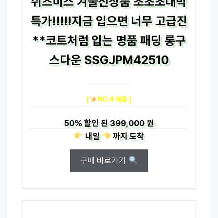
쉬즈미스 겨울신상품 초초초대박
특가!!!!!지금 입으면 너무 고급진
**코트처럼 입는 명품 패딩 롱구
스다운 SSGJPM42510
[
NO.4 제품 ]
50%
할인 된
399,000 원
내일
까지
도착
구매 바로가기