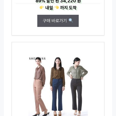
89%
할인 된
34,220 원
내일
까지
도착
구매 바로가기