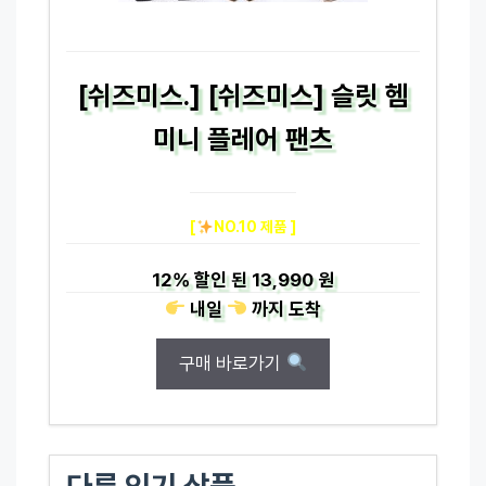
[쉬즈미스.] [쉬즈미스] 슬릿 헴
미니 플레어 팬츠
[
NO.10 제품 ]
12%
할인 된
13,990 원
내일
까지
도착
구매 바로가기
다른 인기 상품