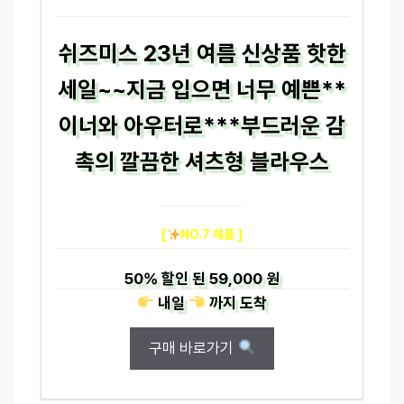
쉬즈미스 23년 여름 신상품 핫한
세일~~지금 입으면 너무 예쁜**
이너와 아우터로***부드러운 감
촉의 깔끔한 셔츠형 블라우스
[
NO.7 제품 ]
50%
할인 된
59,000 원
내일
까지
도착
구매 바로가기