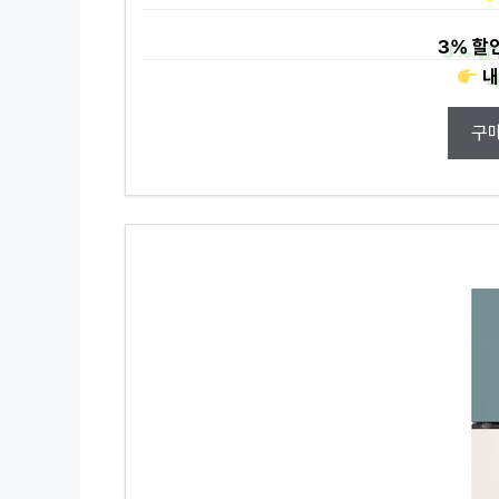
3%
할인
내
구