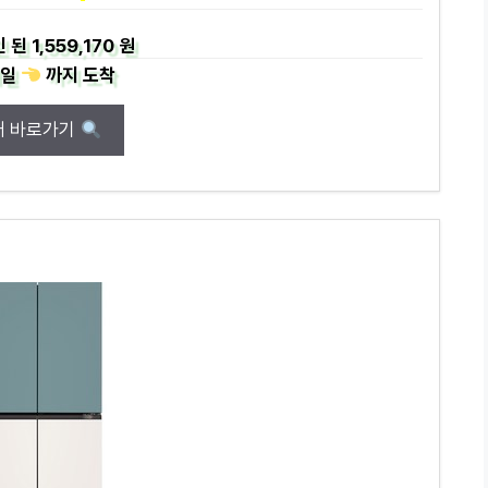
 된
1,559,170 원
일
까지
도착
매 바로가기