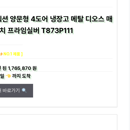
션 양문형 4도어 냉장고 메탈 디오스 매
 프라임실버 T873P111
NO.1 제품 ]
 된
1,765,870 원
일
까지
도착
매 바로가기