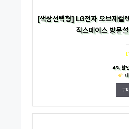
[색상선택형] LG전자 오브제컬렉
직스페이스 방문설치
[
4%
할인
내
구