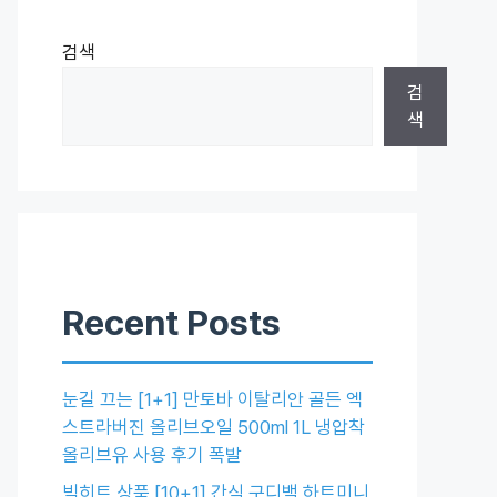
검색
검
색
Recent Posts
눈길 끄는 [1+1] 만토바 이탈리안 골든 엑
스트라버진 올리브오일 500ml 1L 냉압착
올리브유 사용 후기 폭발
빅히트 상품 [10+1] 간식 구디백 하트미니