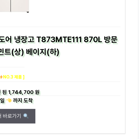
어 냉장고 T873MTE111 870L 방문
트(상) 베이지(하)
NO.3 제품 ]
 된
1,744,700 원
일
까지
도착
매 바로가기