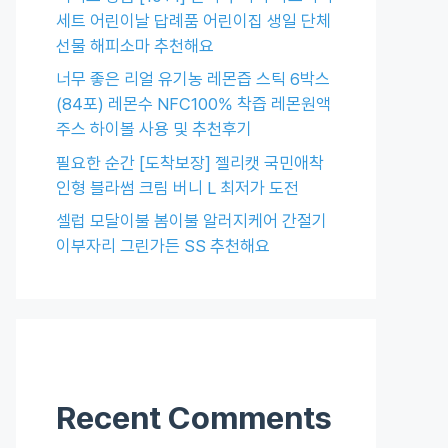
세트 어린이날 답례품 어린이집 생일 단체
선물 해피소마 추천해요
너무 좋은 리얼 유기농 레몬즙 스틱 6박스
(84포) 레몬수 NFC100% 착즙 레몬원액
주스 하이볼 사용 및 추천후기
필요한 순간 [도착보장] 젤리캣 국민애착
인형 블라썸 크림 버니 L 최저가 도전
셀럽 모달이불 봄이불 알러지케어 간절기
이부자리 그린가든 SS 추천해요
Recent Comments