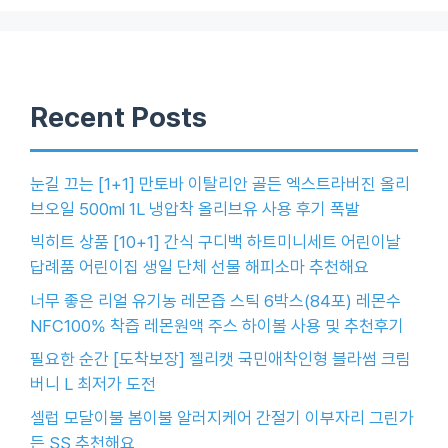
Recent Posts
눈길 끄는 [1+1] 만토바 이탈리안 골든 엑스트라버진 올리
브오일 500ml 1L 냉압착 올리브유 사용 후기 폭발
빅히트 상품 [10+1] 간식 구디백 하트미니세트 어린이날
답례품 어린이집 생일 단체 선물 해피소마 추천해요
너무 좋은 리얼 유기농 레몬즙 스틱 6박스(84포) 레몬수
NFC100% 착즙 레몬원액 주스 하이볼 사용 및 추천후기
필요한 순간 [도착보장] 젤리캣 국민애착인형 블라썸 크림
버니 L 최저가 도전
셀럽 모달이불 봄이불 알러지케어 간절기 이부자리 그린가
든 SS 추천해요