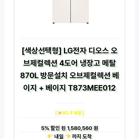
[색상선택형] LG전자 디오스 오
브제컬렉션 4도어 냉장고 메탈
870L 방문설치 오브제컬렉션 베
이지 + 베이지 T873MEE012
[
NO.4 제품 ]
5%
할인 된
1,580,560 원
내일
까지
도착