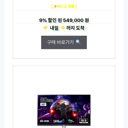
[
NO.2 제품 ]
9%
할인 된
549,000 원
내일
까지
도착
구매 바로가기