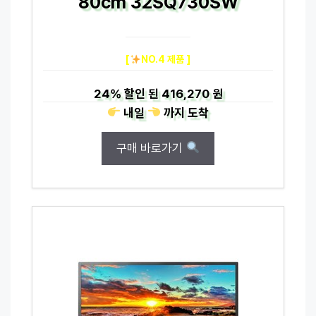
80cm 32SQ730SW
[
NO.4 제품 ]
24%
할인 된
416,270 원
내일
까지
도착
구매 바로가기