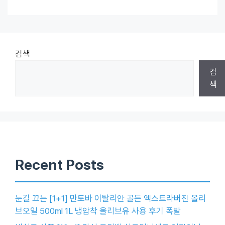
검색
검
색
Recent Posts
눈길 끄는 [1+1] 만토바 이탈리안 골든 엑스트라버진 올리
브오일 500ml 1L 냉압착 올리브유 사용 후기 폭발