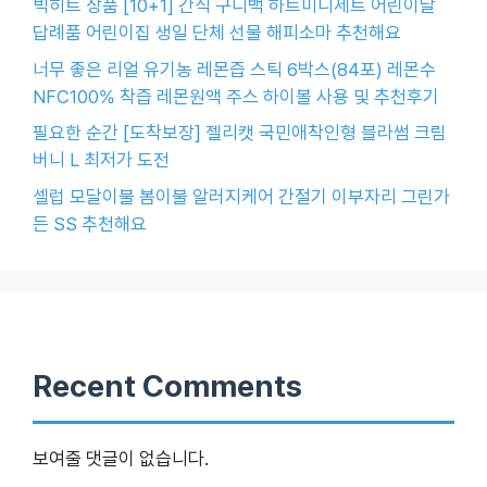
빅히트 상품 [10+1] 간식 구디백 하트미니세트 어린이날
답례품 어린이집 생일 단체 선물 해피소마 추천해요
너무 좋은 리얼 유기농 레몬즙 스틱 6박스(84포) 레몬수
NFC100% 착즙 레몬원액 주스 하이볼 사용 및 추천후기
필요한 순간 [도착보장] 젤리캣 국민애착인형 블라썸 크림
버니 L 최저가 도전
셀럽 모달이불 봄이불 알러지케어 간절기 이부자리 그린가
든 SS 추천해요
Recent Comments
보여줄 댓글이 없습니다.