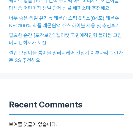
빅히트 상품 [10+1] 간식 구디백 하트미니세트 어린이날
답례품 어린이집 생일 단체 선물 해피소마 추천해요
너무 좋은 리얼 유기농 레몬즙 스틱 6박스(84포) 레몬수
NFC100% 착즙 레몬원액 주스 하이볼 사용 및 추천후기
필요한 순간 [도착보장] 젤리캣 국민애착인형 블라썸 크림
버니 L 최저가 도전
셀럽 모달이불 봄이불 알러지케어 간절기 이부자리 그린가
든 SS 추천해요
Recent Comments
보여줄 댓글이 없습니다.