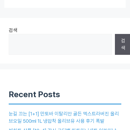
검색
검
색
Recent Posts
눈길 끄는 [1+1] 만토바 이탈리안 골든 엑스트라버진 올리
브오일 500ml 1L 냉압착 올리브유 사용 후기 폭발