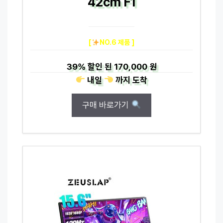
42cm F1
[
NO.6 제품 ]
39%
할인 된
170,000 원
내일
까지
도착
구매 바로가기