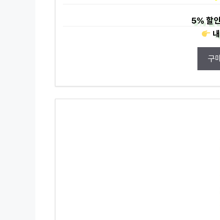
5%
할인
내
구