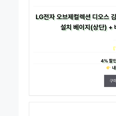
LG전자 오브제컬렉션 디오스 
설치 베이지(상단) + 
[
4%
할인
내
구