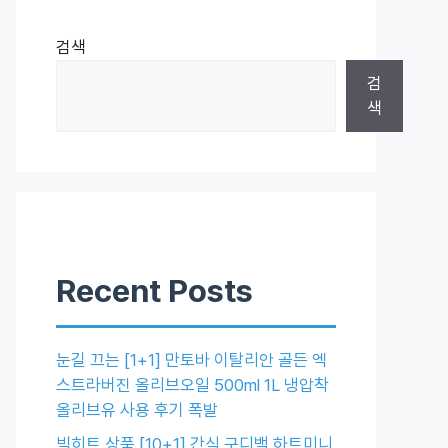
검색
검
색
Recent Posts
눈길 끄는 [1+1] 만토바 이탈리안 골든 엑
스트라버진 올리브오일 500ml 1L 냉압착
올리브유 사용 후기 폭발
빅히트 상품 [10+1] 간식 구디백 하트미니