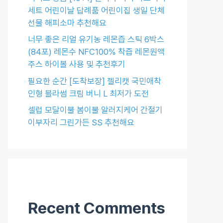
세트 어린이날 답례품 어린이집 생일 단체
선물 해피소마 추천해요
너무 좋은 리얼 유기농 레몬즙 스틱 6박스
(84포) 레몬수 NFC100% 착즙 레몬원액
주스 하이볼 사용 및 추천후기
필요한 순간 [도착보장] 젤리캣 국민애착
인형 블라썸 크림 버니 L 최저가 도전
셀럽 모달이불 봄이불 알러지케어 간절기
이부자리 그린가든 SS 추천해요
Recent Comments