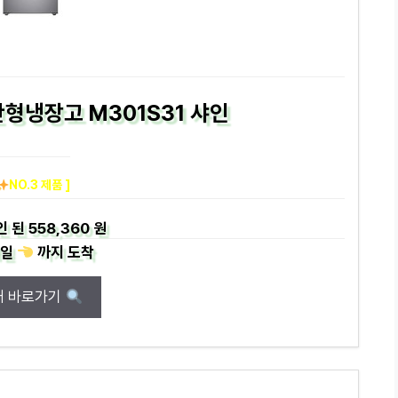
형냉장고 M301S31 샤인
NO.3 제품 ]
인 된
558,360 원
일
까지
도착
매 바로가기