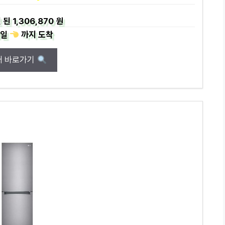
 된
1,306,870 원
일
까지
도착
매 바로가기